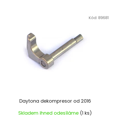
í
p
Kód:
89681
r
o
d
u
k
t
ů
Daytona dekompresor od 2016
Skladem ihned odesíláme
(1 ks)