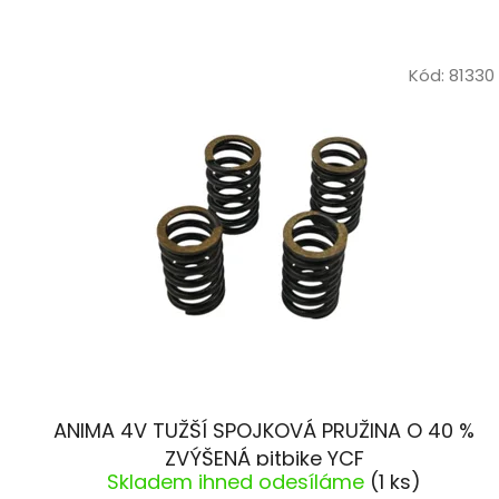
V
ý
Kód:
81330
p
i
s
p
r
o
d
u
k
t
ů
ANIMA 4V TUŽŠÍ SPOJKOVÁ PRUŽINA O 40 %
ZVÝŠENÁ pitbike YCF
Skladem ihned odesíláme
(1 ks)