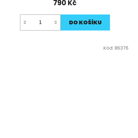
790 Kč
DO KOŠÍKU
Kód:
86376