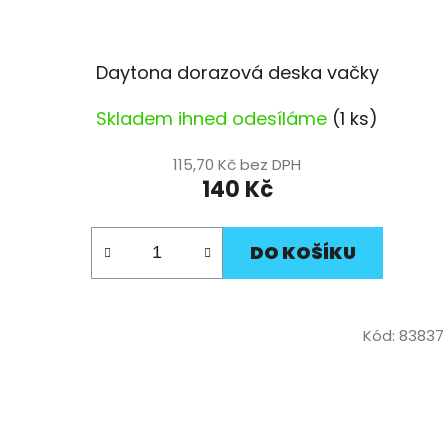
Daytona dorazová deska vačky
Skladem ihned odesíláme
(1 ks)
115,70 Kč bez DPH
140 Kč
DO KOŠÍKU
Kód:
83837