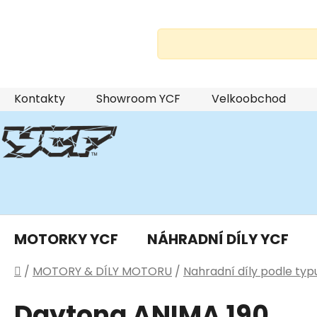
Přejít
Kontakty
Showroom YCF
Velkoobchod
na
obsah
MOTORKY YCF
NÁHRADNÍ DÍLY YCF
Domů
/
MOTORY & DÍLY MOTORU
/
Nahradní díly podle ty
Daytona ANIMA 190