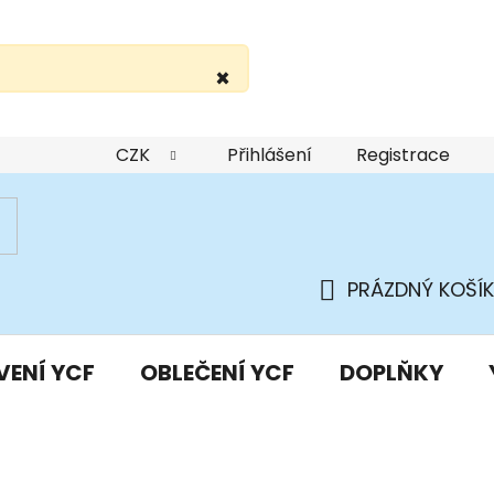
×
žití webu
Podmínky ochrany osobních údajů
Do
CZK
Přihlášení
Registrace
PRÁZDNÝ KOŠÍK
NÁKUPNÍ
KOŠÍK
VENÍ YCF
OBLEČENÍ YCF
DOPLŇKY