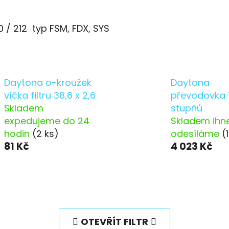
 / 212 typ FSM, FDX, SYS
Daytona o-kroužek
Daytona
víčka filtru 38,6 x 2,6
převodovka 
Skladem
stupňů
expedujeme do 24
Skladem ihn
hodin
(2 ks)
odesíláme
(
81 Kč
4 023 Kč
OTEVŘÍT FILTR