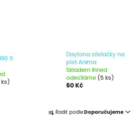
Daytona závlačky na
190 5
píst Anima
Skladem ihned
ed
odesíláme
(5 ks)
1 ks)
60 Kč
Ř
Řadit podle:
Doporučujeme
a
z
e
n