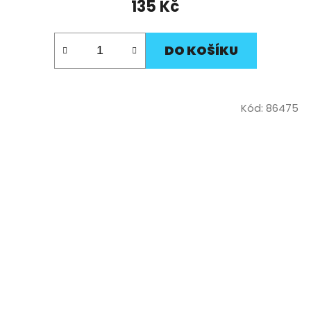
135 Kč
DO KOŠÍKU
Kód:
86475