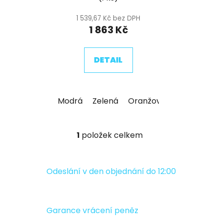
k
t
1 539,67 Kč bez DPH
ů
1 863 Kč
DETAIL
Modrá
Zelená
Oranžová
Červená
1
položek celkem
O
v
l
á
Odeslání v den objednání do 12:00
d
a
c
Garance vrácení peněz
í