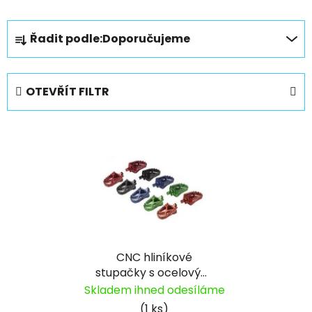
Ř
Řadit podle:
Doporučujeme
a
z
e
OTEVŘÍT FILTR
n
í
V
p
ý
r
p
o
i
d
s
u
p
k
r
t
CNC hliníkové
o
ů
stupačky s ocelovými
d
hroty pitbike YCF
Skladem ihned odesíláme
u
(1 ks)