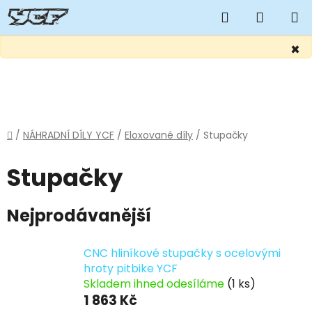
Hledat
NÁKUP
KOŠÍK
×
Přejít
na
obsah
Domů
/
NÁHRADNÍ DÍLY YCF
/
Eloxované díly
/
Stupačky
Stupačky
Nejprodávanější
CNC hliníkové stupačky s ocelovými
hroty pitbike YCF
Skladem ihned odesíláme
(1 ks)
1 863 Kč