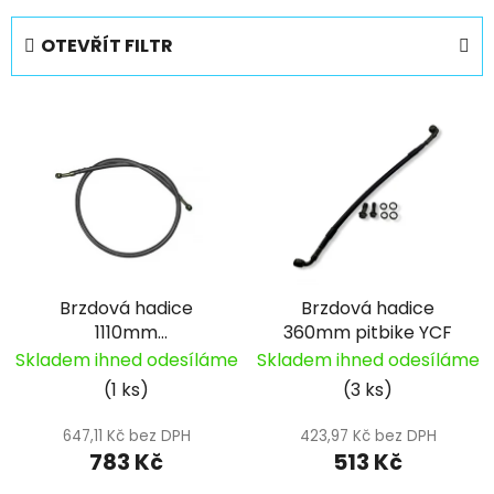
z
e
OTEVŘÍT FILTR
n
í
V
p
ý
r
p
o
i
d
s
u
p
k
r
t
Brzdová hadice
Brzdová hadice
o
ů
1110mm
360mm pitbike YCF
d
d.10mm/d.10mm
Skladem ihned odesíláme
Skladem ihned odesíláme
u
pitbike YCF
(1 ks)
(3 ks)
k
t
647,11 Kč bez DPH
423,97 Kč bez DPH
ů
783 Kč
513 Kč