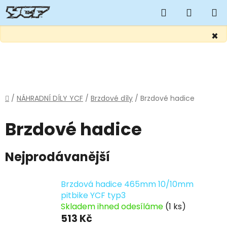
Hledat
NÁKUP
KOŠÍK
×
Přejít
na
obsah
Domů
/
NÁHRADNÍ DÍLY YCF
/
Brzdové díly
/
Brzdové hadice
Brzdové hadice
Nejprodávanější
Brzdová hadice 465mm 10/10mm
pitbike YCF typ3
Skladem ihned odesíláme
(1 ks)
513 Kč