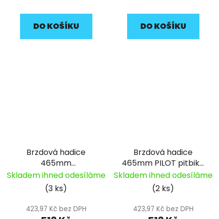
DO KOŠÍKU
DO KOŠÍKU
Brzdová hadice
Brzdová hadice
465mm
465mm PILOT pitbike
d.10mm/d.10mm
YCF
Skladem ihned odesíláme
Skladem ihned odesíláme
pitbike YCF
(3 ks)
(2 ks)
423,97 Kč bez DPH
423,97 Kč bez DPH