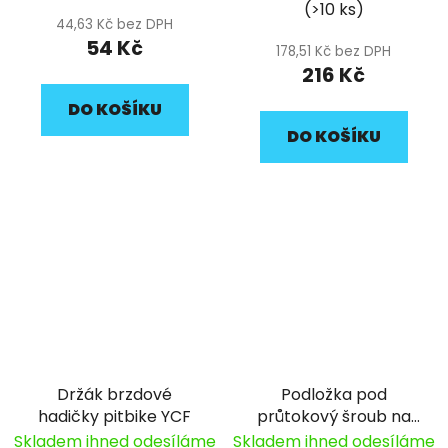
(>10 ks)
44,63 Kč bez DPH
54 Kč
178,51 Kč bez DPH
216 Kč
DO KOŠÍKU
DO KOŠÍKU
Držák brzdové
Podložka pod
hadičky pitbike YCF
průtokový šroub na
brzdovou hadici
Skladem ihned odesíláme
Skladem ihned odesíláme