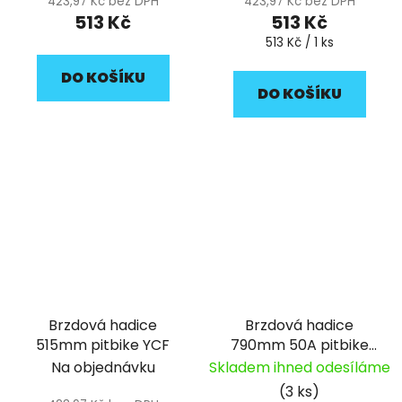
423,97 Kč bez DPH
423,97 Kč bez DPH
513 Kč
513 Kč
Měrná
513 Kč / 1 ks
cena:
DO KOŠÍKU
DO KOŠÍKU
Brzdová hadice
Brzdová hadice
515mm pitbike YCF
790mm 50A pitbike
YCF
Na objednávku
Skladem ihned odesíláme
(3 ks)