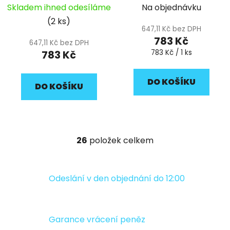
Skladem ihned odesíláme
Na objednávku
(2 ks)
647,11 Kč bez DPH
783 Kč
647,11 Kč bez DPH
Měrná
783 Kč
783 Kč / 1 ks
cena:
DO KOŠÍKU
DO KOŠÍKU
26
položek celkem
O
v
l
á
Odeslání v den objednání do 12:00
d
a
c
Garance vrácení peněz
í