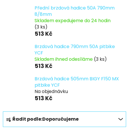
Přední brzdová hadice 50A 790mm
8/8mm
Skladem expedujeme do 24 hodin
(3 ks)
513 Kč
Brzdová hadice 790mm 50A pitbike
YCF
Skladem ihned odesíláme
(3 ks)
513 Kč
Brzdová hadice 505mm BIGY F150 MX
pitbike YCF
Na objednávku
513 Kč
Ř
Řadit podle:
Doporučujeme
a