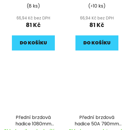
průměr 10mm pitbike
(8 ks)
(>10 ks)
YCF
66,94 Kč bez DPH
66,94 Kč bez DPH
81 Kč
81 Kč
DO KOŠÍKU
DO KOŠÍKU
Přední brzdová
Přední brzdová
hadice 1080mm
hadice 50A 790mm