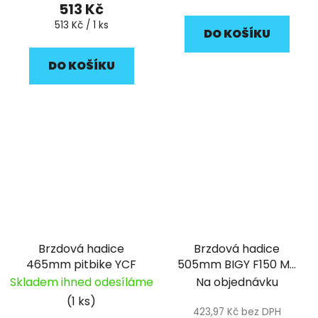
513 Kč
Měrná
513 Kč / 1 ks
DO KOŠÍKU
cena:
DO KOŠÍKU
Brzdová hadice
Brzdová hadice
465mm pitbike YCF
505mm BIGY F150 MX
pitbike YCF
Skladem ihned odesíláme
Na objednávku
(1 ks)
423,97 Kč bez DPH