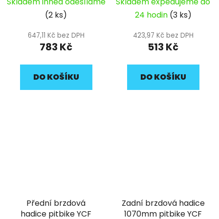
pitbike YCF
8/8mm
Skladem ihned odesíláme
Skladem expedujeme do
(2 ks)
24 hodin
(3 ks)
647,11 Kč bez DPH
423,97 Kč bez DPH
783 Kč
513 Kč
DO KOŠÍKU
DO KOŠÍKU
Přední brzdová
Zadní brzdová hadice
hadice pitbike YCF
1070mm pitbike YCF