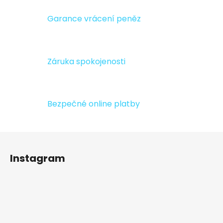
a
c
Garance vrácení peněz
í
p
r
v
Záruka spokojenosti
k
y
v
ý
Bezpečné online platby
p
i
s
Z
u
á
Instagram
p
a
t
í