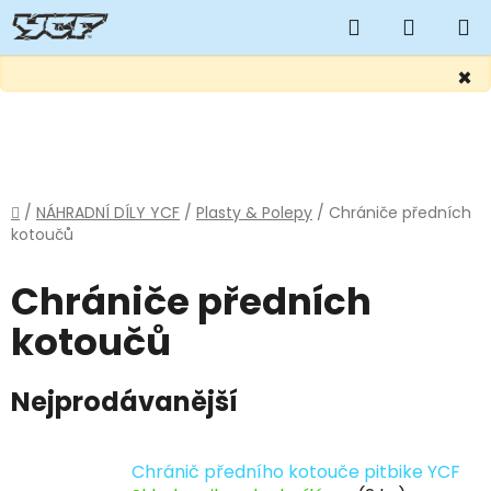
Hledat
NÁKUP
KOŠÍK
×
Přejít
na
obsah
Domů
/
NÁHRADNÍ DÍLY YCF
/
Plasty & Polepy
/
Chrániče předních
kotoučů
Chrániče předních
kotoučů
Nejprodávanější
Chránič předního kotouče pitbike YCF