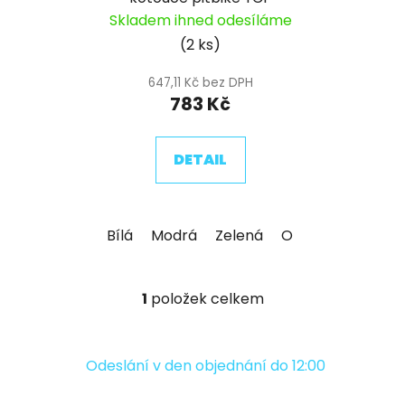
d
Skladem ihned odesíláme
u
(2 ks)
k
t
647,11 Kč bez DPH
ů
783 Kč
DETAIL
Bílá
Modrá
Zelená
Oranžová
Červ
1
položek celkem
O
v
l
á
Odeslání v den objednání do 12:00
d