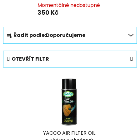
Momentálně nedostupné
350 Kč
Ř
Řadit podle:
Doporučujeme
a
z
e
OTEVŘÍT FILTR
n
í
V
p
ý
r
p
o
i
d
s
u
p
k
r
t
YACCO AIR FILTER OIL
o
ů
- olej na vzduchové