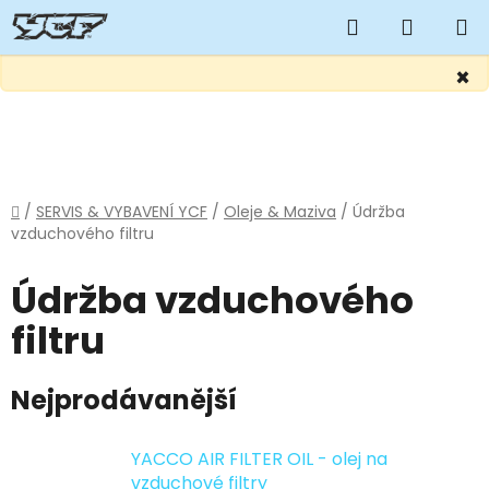
Hledat
NÁKUP
KOŠÍK
×
Přejít
na
obsah
Domů
/
SERVIS & VYBAVENÍ YCF
/
Oleje & Maziva
/
Údržba
vzduchového filtru
Údržba vzduchového
filtru
Nejprodávanější
YACCO AIR FILTER OIL - olej na
vzduchové filtry