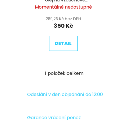
d
filtry
Momentálně nedostupné
u
k
289,26 Kč bez DPH
t
350 Kč
ů
DETAIL
1
položek celkem
O
v
l
á
Odeslání v den objednání do 12:00
d
a
c
Garance vrácení peněz
í
p