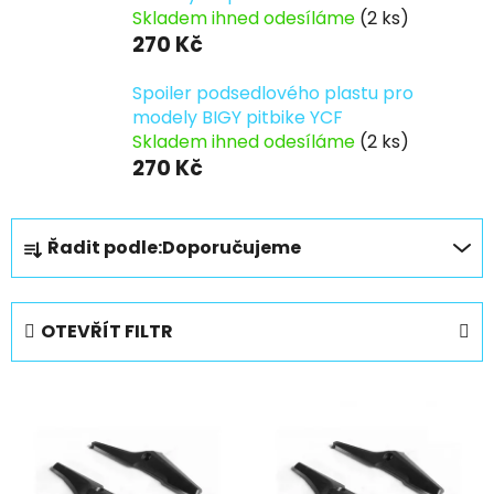
Skladem ihned odesíláme
(2 ks)
270 Kč
Spoiler podsedlového plastu pro
modely BIGY pitbike YCF
Skladem ihned odesíláme
(2 ks)
270 Kč
Ř
Řadit podle:
Doporučujeme
a
z
e
OTEVŘÍT FILTR
n
í
V
p
ý
r
p
o
i
d