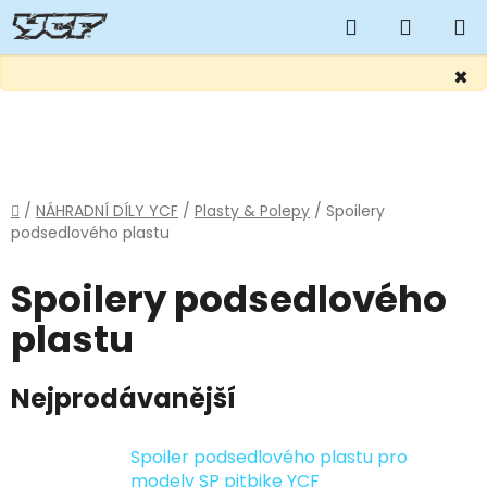
Hledat
NÁKUP
KOŠÍK
×
Přejít
na
obsah
Domů
/
NÁHRADNÍ DÍLY YCF
/
Plasty & Polepy
/
Spoilery
podsedlového plastu
Spoilery podsedlového
plastu
Nejprodávanější
Spoiler podsedlového plastu pro
modely SP pitbike YCF