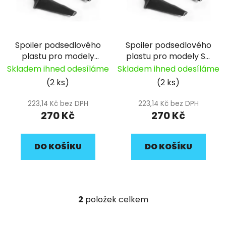
s
u
p
k
r
t
Spoiler podsedlového
Spoiler podsedlového
o
ů
plastu pro modely
plastu pro modely SP
d
BIGY pitbike YCF
pitbike YCF
Skladem ihned odesíláme
Skladem ihned odesíláme
u
(2 ks)
(2 ks)
k
t
223,14 Kč bez DPH
223,14 Kč bez DPH
ů
270 Kč
270 Kč
DO KOŠÍKU
DO KOŠÍKU
2
položek celkem
O
v