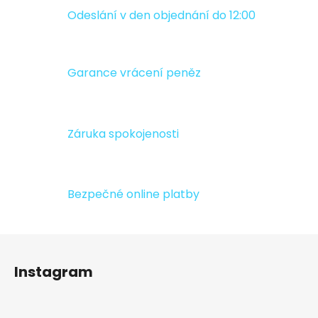
l
á
Odeslání v den objednání do 12:00
d
a
c
Garance vrácení peněz
í
p
r
v
Záruka spokojenosti
k
y
v
ý
Bezpečné online platby
p
i
s
Z
u
á
Instagram
p
a
t