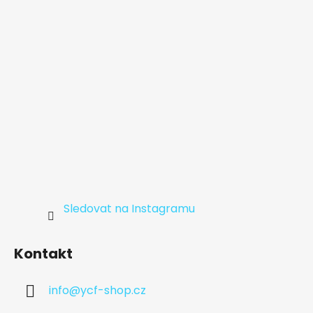
í
Sledovat na Instagramu
Kontakt
info
@
ycf-shop.cz