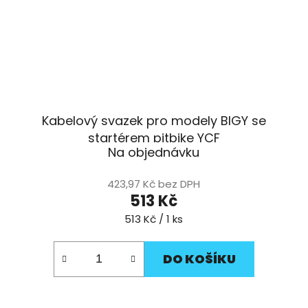
Kabelový svazek pro modely BIGY se
startérem pitbike YCF
Na objednávku
423,97 Kč bez DPH
513 Kč
Měrná
513 Kč / 1 ks
cena:
DO KOŠÍKU