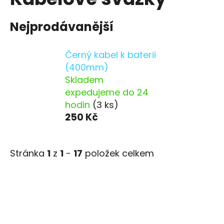
Nejprodávanější
Černý kabel k baterii
(400mm)
Skladem
expedujeme do 24
hodin
(3 ks)
250 Kč
Stránka
1
z
1
-
17
položek celkem
V