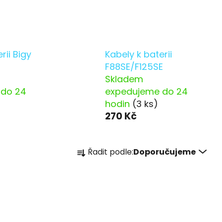
rii Bigy
Kabely k baterii
F88SE/F125SE
Skladem
 do 24
expedujeme do 24
hodin
(3 ks)
270 Kč
Ř
Řadit podle:
Doporučujeme
a
z
e
n
í
p