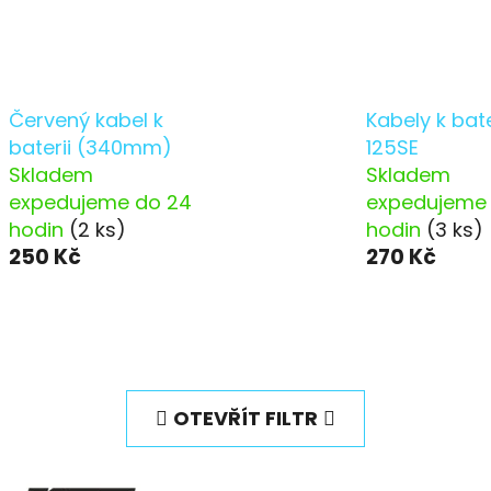
Červený kabel k
Kabely k bate
baterii (340mm)
125SE
Skladem
Skladem
expedujeme do 24
expedujeme
hodin
(2 ks)
hodin
(3 ks)
250 Kč
270 Kč
OTEVŘÍT FILTR