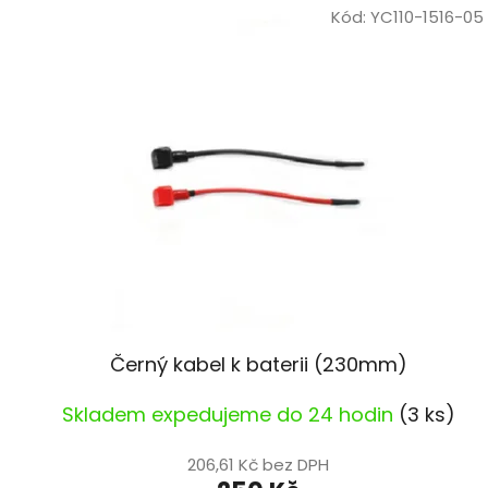
ý
Kód:
YC110-1516-05
p
i
s
p
r
o
d
u
k
t
ů
Černý kabel k baterii (230mm)
Skladem expedujeme do 24 hodin
(3 ks)
206,61 Kč bez DPH