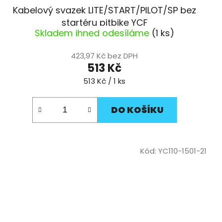
Kabelový svazek LITE/START/PILOT/SP bez
startéru pitbike YCF
Skladem ihned odesíláme
(1 ks)
423,97 Kč bez DPH
513 Kč
Měrná
513 Kč / 1 ks
cena:
DO KOŠÍKU
Kód:
YC110-1501-21