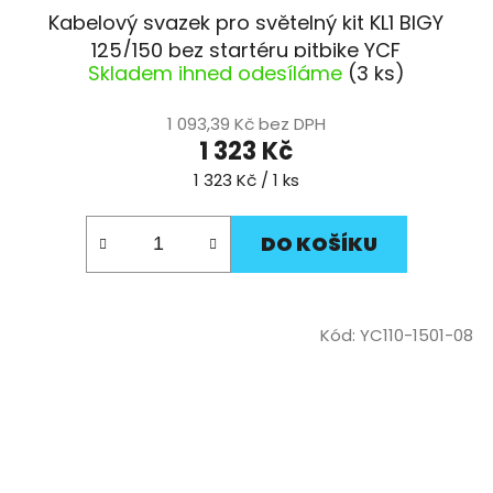
Kabelový svazek pro světelný kit KL1 BIGY
125/150 bez startéru pitbike YCF
Skladem ihned odesíláme
(3 ks)
1 093,39 Kč bez DPH
1 323 Kč
Měrná
1 323 Kč / 1 ks
cena:
DO KOŠÍKU
Kód:
YC110-1501-08