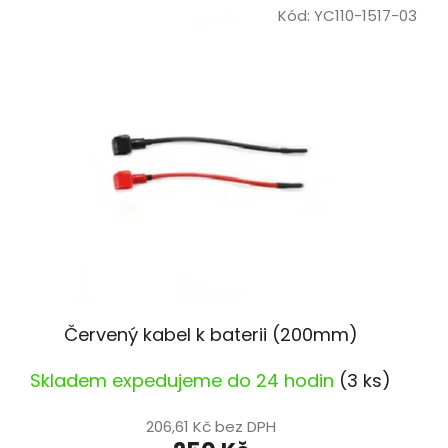
Kód:
YC110-1517-03
r
o
d
u
k
t
ů
Červený kabel k baterii (200mm)
Skladem expedujeme do 24 hodin
(3 ks)
206,61 Kč bez DPH