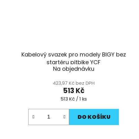
Kabelový svazek pro modely BIGY bez
startéru pitbike YCF
Na objednávku
423,97 Kč bez DPH
513 Kč
Měrná
513 Kč / 1 ks
cena:
DO KOŠÍKU