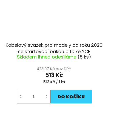
Kabelový svazek pro modely od roku 2020
se startovací pákou pitbike YCF
Skladem ihned odesíláme
(5 ks)
423,97 Kč bez DPH
513 Kč
Měrná
513 Kč / 1 ks
cena:
DO KOŠÍKU