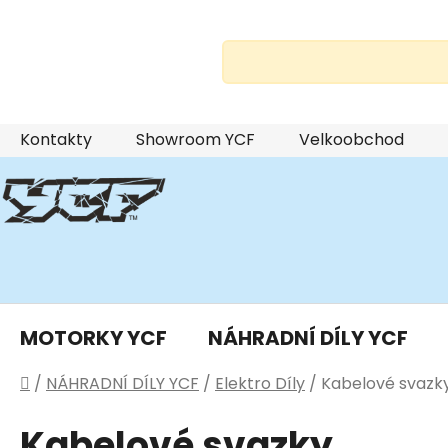
Přejít
Kontakty
Showroom YCF
Velkoobchod
na
obsah
MOTORKY YCF
NÁHRADNÍ DÍLY YCF
Domů
/
NÁHRADNÍ DÍLY YCF
/
Elektro Díly
/
Kabelové svazk
Kabelové svazky