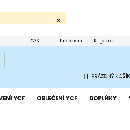
×
žití webu
Podmínky ochrany osobních údajů
Do
CZK
Přihlášení
Registrace
PRÁZDNÝ KOŠÍK
NÁKUPNÍ
KOŠÍK
VENÍ YCF
OBLEČENÍ YCF
DOPLŇKY