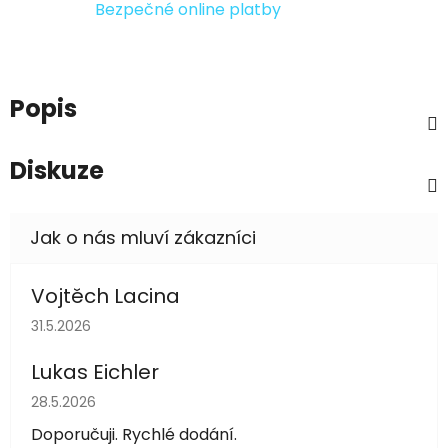
Bezpečné online platby
Popis
Diskuze
Vojtěch Lacina
Hodnocení obchodu je 5 z 5 hvězdiček.
31.5.2026
Lukas Eichler
Hodnocení obchodu je 5 z 5 hvězdiček.
28.5.2026
Doporučuji. Rychlé dodání.