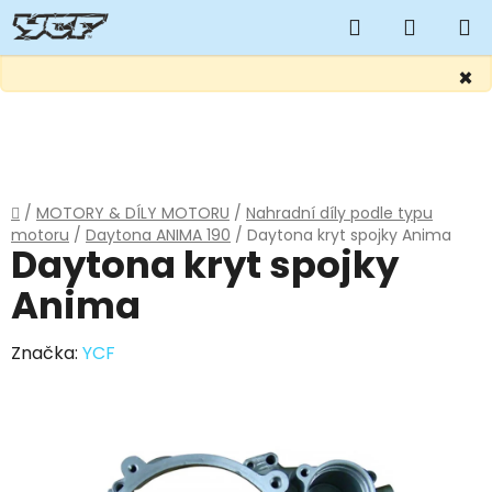
Hledat
NÁKUP
KOŠÍK
×
Přejít
na
obsah
Domů
/
MOTORY & DÍLY MOTORU
/
Nahradní díly podle typu
motoru
/
Daytona ANIMA 190
/
Daytona kryt spojky Anima
Daytona kryt spojky
Anima
Značka:
YCF