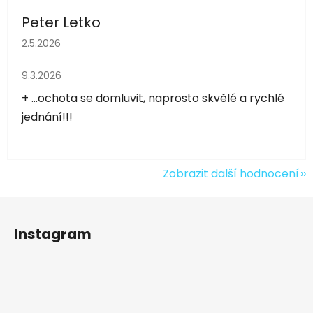
Peter Letko
Hodnocení obchodu je 5 z 5 hvězdiček.
2.5.2026
Hodnocení obchodu je 5 z 5 hvězdiček.
9.3.2026
+ ...ochota se domluvit, naprosto skvělé a rychlé
jednání!!!
Zobrazit další hodnocení
Z
á
Instagram
p
a
t
í