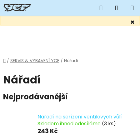
Hledat
NÁKUP
KOŠÍK
×
Přejít
na
obsah
Domů
/
SERVIS & VYBAVENÍ YCF
/
Nářadí
Nářadí
Nejprodávanější
Nářadí na seřízení ventilových vůlí
Skladem ihned odesíláme
(3 ks)
243 Kč