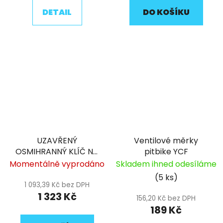
DETAIL
DO KOŠÍKU
UZAVŘENÝ
Ventilové měrky
OSMIHRANNÝ KLÍČ NA
pitbike YCF
PŘEDNÍ VIDLICE ENGI
Momentálně vyprodáno
Skladem ihned odesíláme
41 MM
(5 ks)
1 093,39 Kč bez DPH
1 323 Kč
156,20 Kč bez DPH
189 Kč