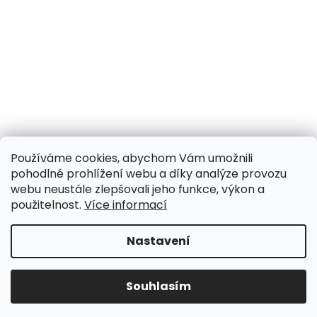
Používáme cookies, abychom Vám umožnili
pohodlné prohlížení webu a díky analýze provozu
webu neustále zlepšovali jeho funkce, výkon a
použitelnost.
Více informací
Nastavení
UPOZORNĚNÍ NA OMEZENÍ!! ZAVŘENO i expedice |
31.7.-8.8. DOVOLENÁ, objednávky a dotazy vyřídíme
po dovolené. Během dovolené nevyřizujeme
Souhlasím
telefonáty!!! | Ostatní dny běžný provoz