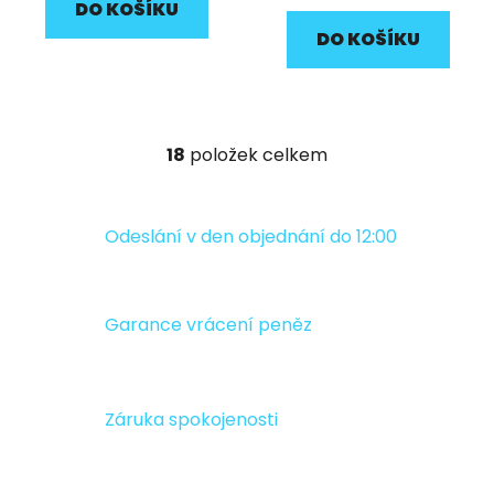
DO KOŠÍKU
DO KOŠÍKU
18
položek celkem
O
v
l
á
Odeslání v den objednání do 12:00
d
a
c
Garance vrácení peněz
í
p
r
v
Záruka spokojenosti
k
y
v