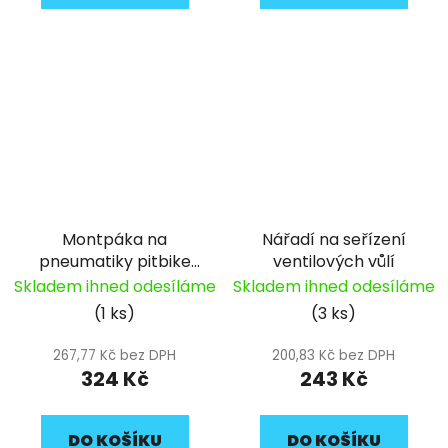
Montpáka na
Nářadí na seřízení
pneumatiky pitbike
ventilových vůlí
YCF
Skladem ihned odesíláme
Skladem ihned odesíláme
(1 ks)
(3 ks)
267,77 Kč bez DPH
200,83 Kč bez DPH
324 Kč
243 Kč
DO KOŠÍKU
DO KOŠÍKU