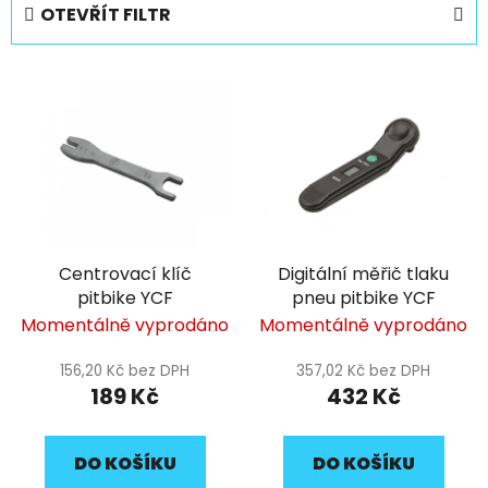
e
OTEVŘÍT FILTR
n
í
V
p
ý
r
p
o
i
d
s
u
p
k
r
t
Centrovací klíč
Digitální měřič tlaku
o
ů
pitbike YCF
pneu pitbike YCF
d
Momentálně vyprodáno
Momentálně vyprodáno
u
k
156,20 Kč bez DPH
357,02 Kč bez DPH
t
189 Kč
432 Kč
ů
DO KOŠÍKU
DO KOŠÍKU