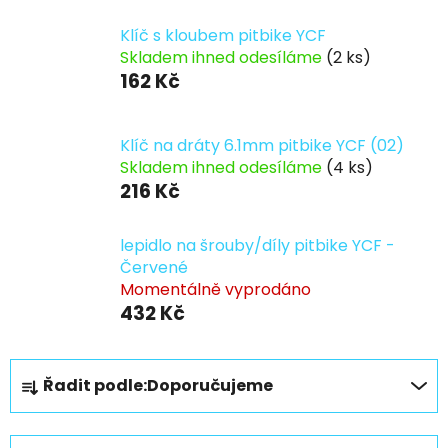
Klíč s kloubem pitbike YCF
Skladem ihned odesíláme
(2 ks)
162 Kč
Klíč na dráty 6.1mm pitbike YCF (02)
Skladem ihned odesíláme
(4 ks)
216 Kč
lepidlo na šrouby/díly pitbike YCF -
Červené
Momentálně vyprodáno
432 Kč
Ř
Řadit podle:
Doporučujeme
a
z