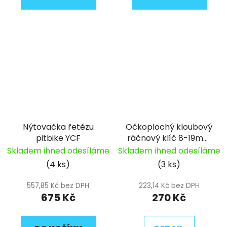
Nýtovačka řetězu
Očkoplochý kloubový
pitbike YCF
ráčnový klíč 8-19mm
pitbike YCF
Skladem ihned odesíláme
Skladem ihned odesíláme
(4 ks)
(3 ks)
557,85 Kč bez DPH
223,14 Kč bez DPH
675 Kč
270 Kč