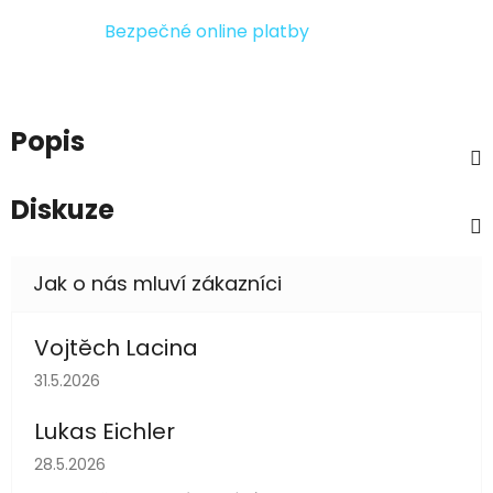
Bezpečné online platby
Popis
Diskuze
Vojtěch Lacina
Hodnocení obchodu je 5 z 5 hvězdiček.
31.5.2026
Lukas Eichler
Hodnocení obchodu je 5 z 5 hvězdiček.
28.5.2026