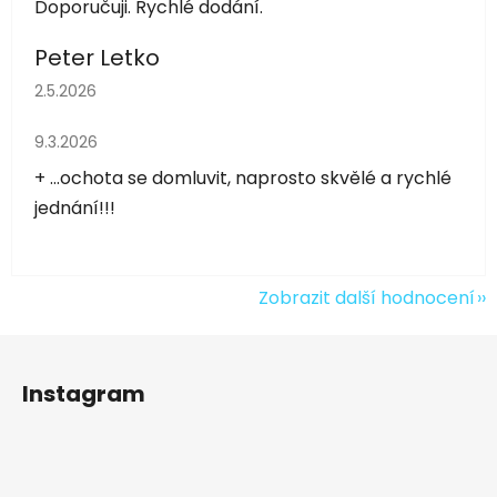
Doporučuji. Rychlé dodání.
Peter Letko
Hodnocení obchodu je 5 z 5 hvězdiček.
2.5.2026
Hodnocení obchodu je 5 z 5 hvězdiček.
9.3.2026
+ ...ochota se domluvit, naprosto skvělé a rychlé
jednání!!!
Zobrazit další hodnocení
Z
á
Instagram
p
a
t
í