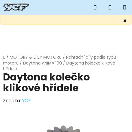
Hledat
NÁKUP
KOŠÍK
×
Přejít
na
obsah
Domů
/
MOTORY & DÍLY MOTORU
/
Nahradní díly podle typu
motoru
/
Daytona ANIMA 190
/
Daytona kolečko klikové
hřídele
Daytona kolečko
klikové hřídele
Značka:
YCF