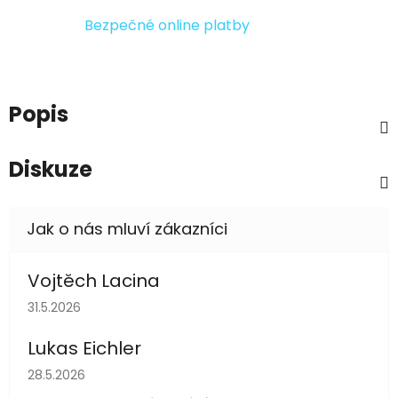
Bezpečné online platby
Popis
Diskuze
Vojtěch Lacina
Hodnocení obchodu je 5 z 5 hvězdiček.
31.5.2026
Lukas Eichler
Hodnocení obchodu je 5 z 5 hvězdiček.
28.5.2026