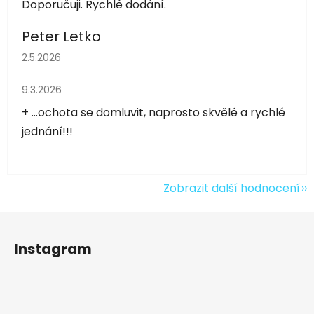
Doporučuji. Rychlé dodání.
Peter Letko
Hodnocení obchodu je 5 z 5 hvězdiček.
2.5.2026
Hodnocení obchodu je 5 z 5 hvězdiček.
9.3.2026
+ ...ochota se domluvit, naprosto skvělé a rychlé
jednání!!!
Zobrazit další hodnocení
Z
á
Instagram
p
a
t
í