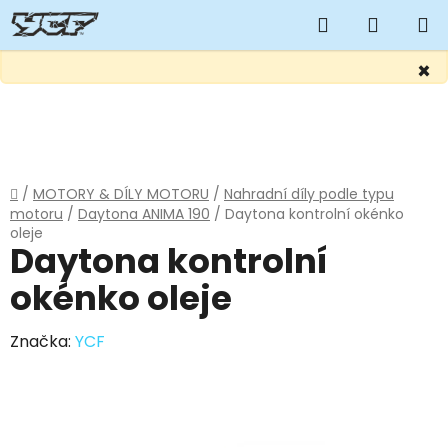
Hledat
NÁKUP
KOŠÍK
×
Přejít
na
obsah
Domů
/
MOTORY & DÍLY MOTORU
/
Nahradní díly podle typu
motoru
/
Daytona ANIMA 190
/
Daytona kontrolní okénko
oleje
Daytona kontrolní
okénko oleje
Značka:
YCF