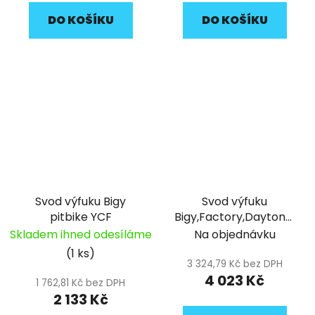
DO KOŠÍKU
DO KOŠÍKU
Svod výfuku Bigy
Svod výfuku
pitbike YCF
Bigy,Factory,Daytona,
190 pitbike YCF
Skladem ihned odesíláme
Na objednávku
(1 ks)
3 324,79 Kč bez DPH
4 023 Kč
1 762,81 Kč bez DPH
2 133 Kč