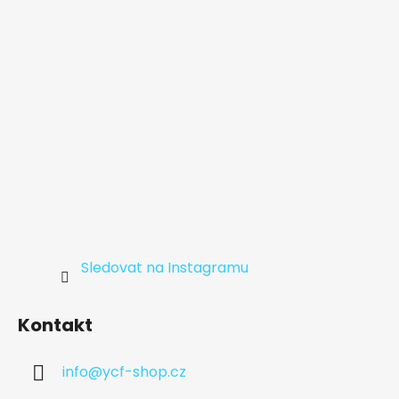
í
Sledovat na Instagramu
Kontakt
info
@
ycf-shop.cz