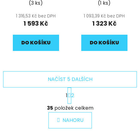
(3 ks)
(1 ks)
1 316,53 Kč bez DPH
1 093,39 Kč bez DPH
1 593 Kč
1 323 Kč
DO KOŠÍKU
DO KOŠÍKU
NAČÍST 5 DALŠÍCH
S
1
2
t
r
O
á
35
položek celkem
v
n
l
k
NAHORU
á
o
d
v
a
á