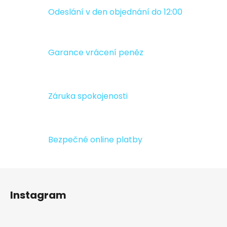
c
n
Odeslání v den objednání do 12:00
í
í
p
r
v
Garance vrácení peněz
k
y
v
ý
Záruka spokojenosti
p
i
s
u
Bezpečné online platby
Z
á
Instagram
p
a
t