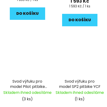
1 593 Kč
cena:
Měrná
1 593 Kč / 1 ks
cena:
DO KOŠÍKU
DO KOŠÍKU
Svod výfuku pro
Svod výfuku pro
model Pilot pitbike
model SP2 pitbike YCF
YCF
Skladem ihned odesíláme
Skladem ihned odesíláme
(3 ks)
(1 ks)