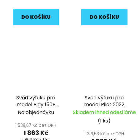
DO KOŠÍKU
DO KOŠÍKU
Svod výfuku pro
Svod výfuku pro
model Bigy 150E
model Pilot 2022
pitbike YCF
pitbike YCF
Na objednávku
Skladem ihned odesíláme
(1 ks)
1 539,67 Kč bez DPH
1 863 Kč
1 316,53 Kč bez DPH
Měrná
1 863 Kč / 1 ks