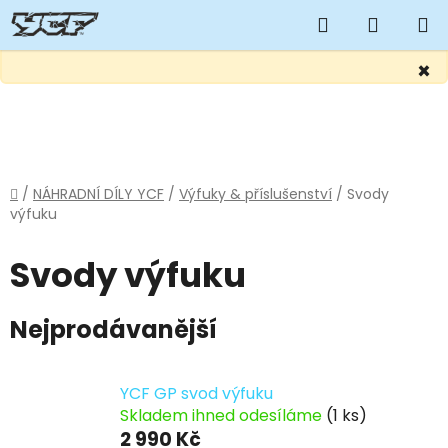
Hledat
NÁKUP
KOŠÍK
×
Přejít
na
obsah
Domů
/
NÁHRADNÍ DÍLY YCF
/
Výfuky & příslušenství
/
Svody
výfuku
Svody výfuku
Nejprodávanější
YCF GP svod výfuku
Skladem ihned odesíláme
(1 ks)
2 990 Kč