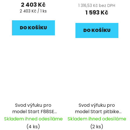
2 403 Kč
1 316,53 Kč bez DPH
Měrná
2 403 Kč / 1 ks
1 593 Kč
cena:
DO KOŠÍKU
DO KOŠÍKU
Svod výfuku pro
Svod výfuku pro
model Start F88SE
model Start pitbike
pitbike YCF
YCF
Skladem ihned odesíláme
Skladem ihned odesíláme
(4 ks)
(2 ks)