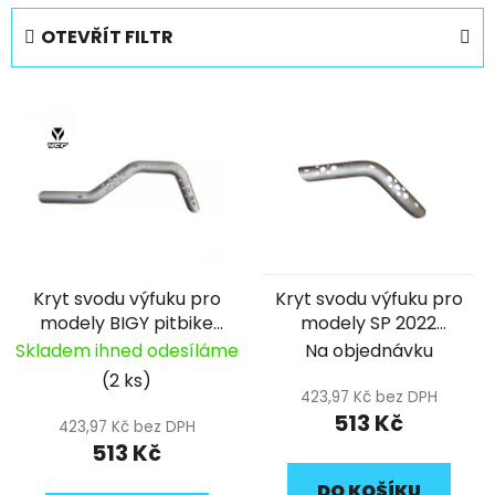
e
OTEVŘÍT FILTR
n
í
V
p
ý
r
p
o
i
d
s
u
p
k
r
t
Kryt svodu výfuku pro
Kryt svodu výfuku pro
o
ů
modely BIGY pitbike
modely SP 2022
d
YCF
pitbike YCF
Skladem ihned odesíláme
Na objednávku
u
(2 ks)
k
423,97 Kč bez DPH
t
513 Kč
423,97 Kč bez DPH
ů
513 Kč
DO KOŠÍKU