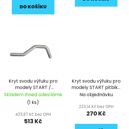
DO KOŠÍKU
Kryt svodu výfuku pro
Kryt svodu výfuku pro
modely START /
modely START pitbike
SM125 2022 pitbike
YCF
Skladem ihned odesíláme
Na objednávku
YCF
(1 ks)
223,14 Kč bez DPH
270 Kč
423,97 Kč bez DPH
513 Kč