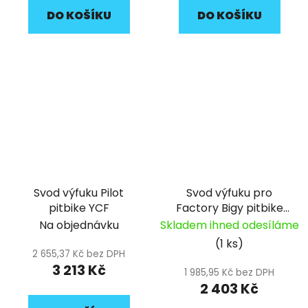
DO KOŠÍKU
DO KOŠÍKU
Svod výfuku Pilot
Svod výfuku pro
pitbike YCF
Factory Bigy pitbike
YCF
Na objednávku
Skladem ihned odesíláme
(1 ks)
2 655,37 Kč bez DPH
3 213 Kč
1 985,95 Kč bez DPH
2 403 Kč