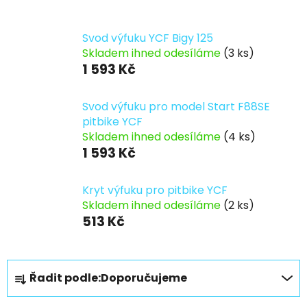
Svod výfuku YCF Bigy 125
Skladem ihned odesíláme
(3 ks)
1 593 Kč
Svod výfuku pro model Start F88SE
pitbike YCF
Skladem ihned odesíláme
(4 ks)
1 593 Kč
Kryt výfuku pro pitbike YCF
Skladem ihned odesíláme
(2 ks)
513 Kč
Ř
Řadit podle:
Doporučujeme
a
z