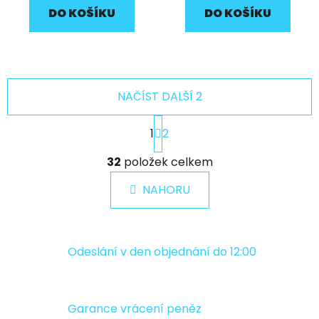
DO KOŠÍKU
DO KOŠÍKU
NAČÍST DALŠÍ 2
S
1
2
t
r
O
á
32
položek celkem
v
n
l
k
NAHORU
á
o
d
v
a
á
c
n
Odeslání v den objednání do 12:00
í
í
p
r
v
Garance vrácení peněz