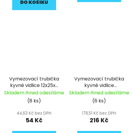
DO KOŠÍKU
Vymezovací trubička
Vymezovací trubička
kyvné vidlice 12x25x9
kyvné vidlice
pitbike YCF
13x20x120 pitbike YCF
Skladem ihned odesíláme
Skladem ihned odesíláme
(8 ks)
(6 ks)
44,63 Kč bez DPH
178,51 Kč bez DPH
54 Kč
216 Kč