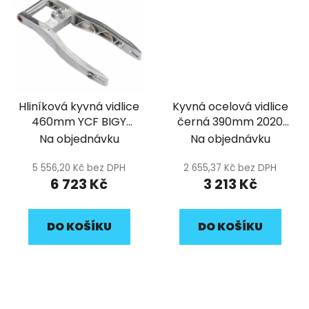
Hliníková kyvná vidlice
Kyvná ocelová vidlice
460mm YCF BIGY
černá 390mm 2020
FACTORY
pitbike YCF
Na objednávku
Na objednávku
5 556,20 Kč bez DPH
2 655,37 Kč bez DPH
6 723 Kč
3 213 Kč
DO KOŠÍKU
DO KOŠÍKU