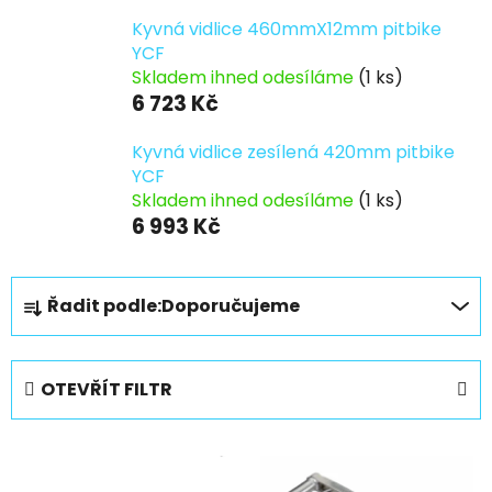
Kyvná vidlice 460mmX12mm pitbike
YCF
Skladem ihned odesíláme
(1 ks)
6 723 Kč
Kyvná vidlice zesílená 420mm pitbike
YCF
Skladem ihned odesíláme
(1 ks)
6 993 Kč
Ř
Řadit podle:
Doporučujeme
a
z
e
OTEVŘÍT FILTR
n
í
V
p
ý
r