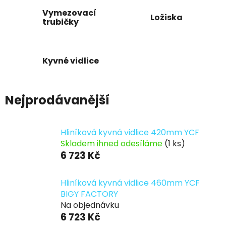
Vymezovací
Ložiska
trubičky
Kyvné vidlice
Nejprodávanější
Hliníková kyvná vidlice 420mm YCF
Skladem ihned odesíláme
(1 ks)
6 723 Kč
Hliníková kyvná vidlice 460mm YCF
BIGY FACTORY
Na objednávku
6 723 Kč