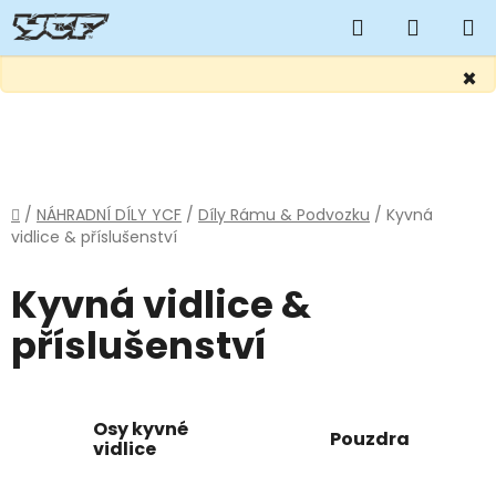
Hledat
NÁKUP
KOŠÍK
×
Přejít
na
obsah
Domů
/
NÁHRADNÍ DÍLY YCF
/
Díly Rámu & Podvozku
/
Kyvná
vidlice & příslušenství
Kyvná vidlice &
příslušenství
Osy kyvné
Pouzdra
vidlice