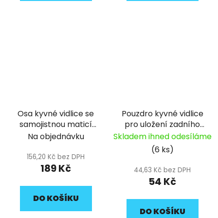
Osa kyvné vidlice se
Pouzdro kyvné vidlice
samojistnou maticí
pro uložení zadního
M12, L=215mm pitbike
tlumiče pitbike YCF
Na objednávku
Skladem ihned odesíláme
YCF
(6 ks)
156,20 Kč bez DPH
189 Kč
44,63 Kč bez DPH
54 Kč
DO KOŠÍKU
DO KOŠÍKU