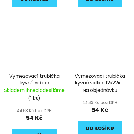
Vymezovací trubička
Vymezovací trubička
kyvné vidlice
kyvné vidlice 12x22x17
12x20,5x25,5 pitbike
pitbike YCF
Skladem ihned odesíláme
Na objednávku
YCF
(1 ks)
44,63 Kč bez DPH
54 Kč
44,63 Kč bez DPH
54 Kč
DO KOŠÍKU