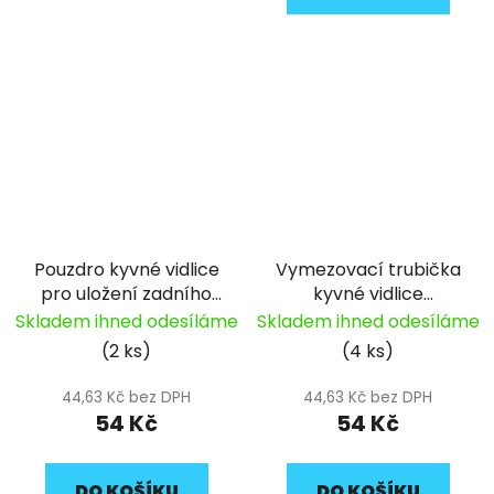
Pouzdro kyvné vidlice
Vymezovací trubička
pro uložení zadního
kyvné vidlice
tlumiče pitbike YCF
12,5x20x12 pitbike YCF
Skladem ihned odesíláme
Skladem ihned odesíláme
(2 ks)
(4 ks)
44,63 Kč bez DPH
44,63 Kč bez DPH
54 Kč
54 Kč
DO KOŠÍKU
DO KOŠÍKU