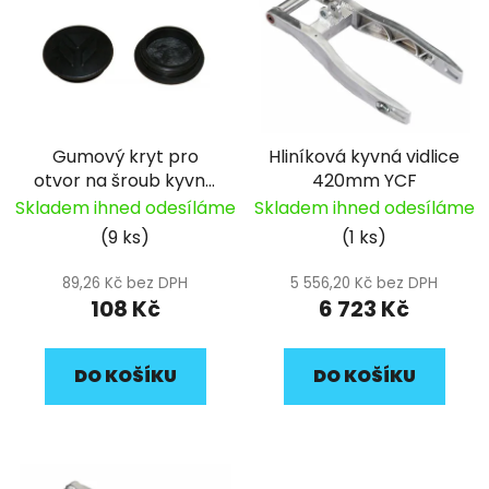
p
o
i
d
s
u
p
k
r
t
Gumový kryt pro
Hliníková kyvná vidlice
o
ů
otvor na šroub kyvné
420mm YCF
d
vidlice 50A pitbike
Skladem ihned odesíláme
Skladem ihned odesíláme
u
YCF
(9 ks)
(1 ks)
k
t
89,26 Kč bez DPH
5 556,20 Kč bez DPH
ů
108 Kč
6 723 Kč
DO KOŠÍKU
DO KOŠÍKU