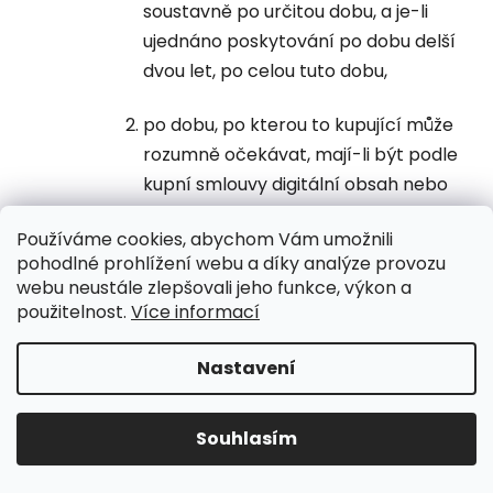
soustavně po určitou dobu, a je-li
ujednáno poskytování po dobu delší
dvou let, po celou tuto dobu,
po dobu, po kterou to kupující může
rozumně očekávat, mají-li být podle
kupní smlouvy digitální obsah nebo
služba digitálního obsahu poskytnuty
Používáme cookies, abychom Vám umožnili
jednorázově; to se posoudí podle druhu
pohodlné prohlížení webu a díky analýze provozu
a účelu věci, povahy digitálního obsahu
webu neustále zlepšovali jeho funkce, výkon a
nebo služby digitálního obsahu a s
použitelnost.
Více informací
přihlédnutím k okolnostem při
uzavření kupní smlouvy a povaze
Nastavení
UPOZORNĚNÍ NA OMEZENÍ!! ZAVŘENO i expedice |
závazku.
31.7.-8.8. DOVOLENÁ, objednávky a dotazy vyřídíme
po dovolené. Během dovolené nevyřizujeme
Souhlasím
7.9.Ustanovení čl. 7.8 obchodních podmínek neplatí v
telefonáty!!! | Ostatní dny běžný provoz
případě, že prodávající kupujícího před uzavřením