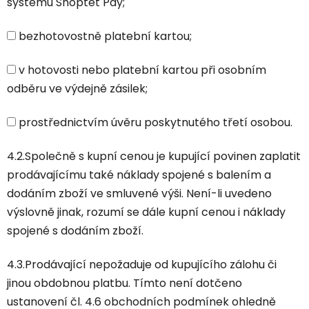
systému Shoptet Pay;
bezhotovostně platební kartou;
v hotovosti nebo platební kartou při osobním
odběru ve výdejně zásilek;
prostřednictvím úvěru poskytnutého třetí osobou.
4.2.Společně s kupní cenou je kupující povinen zaplatit
prodávajícímu také náklady spojené s balením a
dodáním zboží ve smluvené výši. Není-li uvedeno
výslovně jinak, rozumí se dále kupní cenou i náklady
spojené s dodáním zboží.
4.3.Prodávající nepožaduje od kupujícího zálohu či
jinou obdobnou platbu. Tímto není dotčeno
ustanovení čl. 4.6 obchodních podmínek ohledně