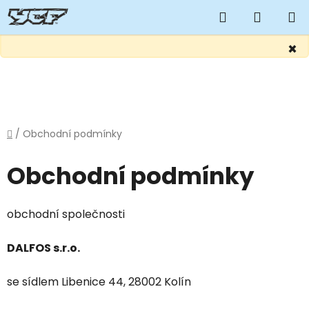
Hledat
NÁKUP
KOŠÍK
×
Přejít
na
obsah
Domů
/
Obchodní podmínky
Obchodní podmínky
obchodní společnosti
DALFOS s.r.o.
se sídlem Libenice 44, 28002 Kolín