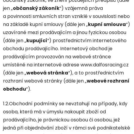
občanský zákoník, ve znění pozdějších předpisů (dále
jen „
občanský zákoník
“) vzájemná práva
a povinnosti smluvních stran vzniklé v souvislosti nebo
na základě kupní smlouvy (dále jen „
kupní smlouva
“)
uzavírané mezi prodávajícím a jinou fyzickou osobou
(dále jen „
kupující
“) prostřednictvím internetového
obchodu prodávajícího. Internetový obchod je
prodávajícím provozován na webové stránce
umístěné na internetové adrese www.dalfosracing.cz
(dále jen „
webová stránka
“), a to prostřednictvím
rozhraní webové stránky (dále jen „
webové rozhraní
obchodu
“).
1.2.Obchodní podmínky se nevztahují na případy, kdy
osoba, která má v úmyslu nakoupit zboží od
prodávajícího, je právnickou osobou či osobou, jež
jedná při objednávání zboží v rámci své podnikatelské