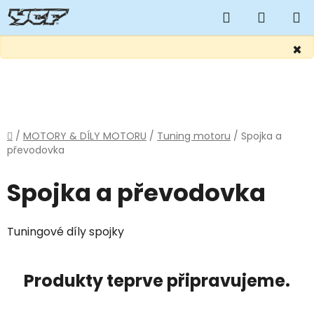
Hledat
NÁKUP
KOŠÍK
×
Přejít
na
obsah
Domů
/
MOTORY & DÍLY MOTORU
/
Tuning motoru
/
Spojka a
převodovka
Spojka a převodovka
Tuningové díly spojky
Produkty teprve připravujeme.