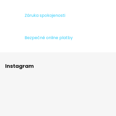
Záruka spokojenosti
Bezpečné online platby
Z
á
Instagram
p
a
t
í