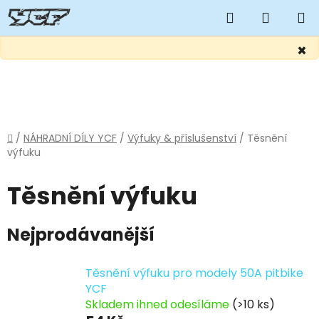
Hledat
NÁKUP
KOŠÍK
×
Přejít
na
obsah
Domů
/
NÁHRADNÍ DÍLY YCF
/
Výfuky & příslušenství
/
Těsnění
výfuku
Těsnění výfuku
Nejprodávanější
Těsnění výfuku pro modely 50A pitbike
YCF
Skladem ihned odesíláme
(>10 ks)