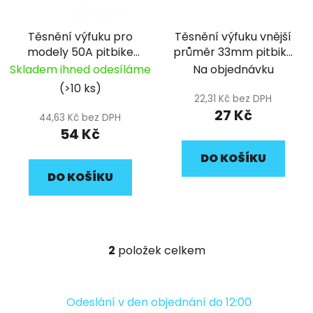
p
k
r
t
Těsnění výfuku pro
Těsnění výfuku vnější
o
ů
modely 50A pitbike
průměr 33mm pitbike
d
YCF
YCF
Skladem ihned odesíláme
Na objednávku
u
(>10 ks)
k
22,31 Kč bez DPH
t
27 Kč
44,63 Kč bez DPH
ů
54 Kč
DO KOŠÍKU
DO KOŠÍKU
2
položek celkem
O
v
l
á
Odeslání v den objednání do 12:00