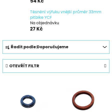
54 Kč
Těsnění výfuku vnější průměr 33mm
pitbike YCF
Na objednávku
27 Kč
Ř
Řadit podle:
Doporučujeme
a
z
e
OTEVŘÍT FILTR
n
í
V
p
ý
r
p
o
i
d
s
u