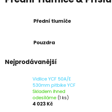
Přední tlumiče
Pouzdra
Nejprodávanější
Vidlice YCF 50A/E
530mm pitbike YCF
Skladem ihned
odesíláme
(1 ks)
4 023 Kč