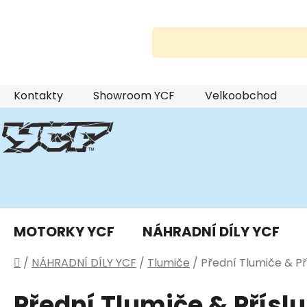
Přejít
Kontakty
Showroom YCF
Velkoobchod
na
obsah
MOTORKY YCF
NÁHRADNÍ DÍLY YCF
Domů
/
NÁHRADNÍ DÍLY YCF
/
Tlumiče
/
Přední Tlumiče & Př
Přední Tlumiče & Přísl