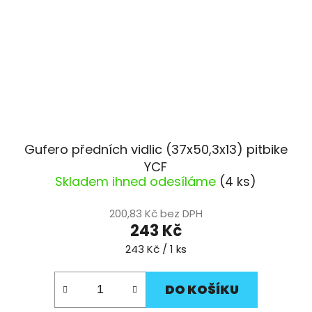
Gufero předních vidlic (37x50,3x13) pitbike
YCF
Skladem ihned odesíláme
(4 ks)
200,83 Kč bez DPH
243 Kč
Měrná
243 Kč / 1 ks
cena:
DO KOŠÍKU