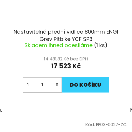
Nastavitelná přední vidlice 800mm ENGI
Grey Pitbike YCF SP3
Skladem ihned odesíláme
(1 ks)
14 481,82 Kč bez DPH
17 523 Kč
DO KOŠÍKU
lutá
Černá
Kód:
EF03-0027-ZC