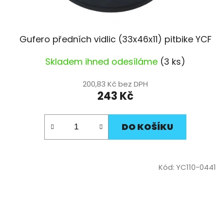
t
ů
Gufero předních vidlic (33x46x11) pitbike YCF
Skladem ihned odesíláme
(3 ks)
200,83 Kč bez DPH
243 Kč
DO KOŠÍKU
Kód:
YC110-0441