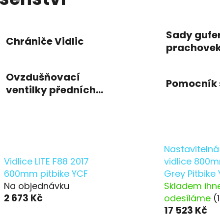
Sady gufer
Chrániče Vidlic
prachovek
pouzder
Ovzdušňovací
Pomocník 
ventilky předních
vidlic
Nastavitelná
Vidlice LITE F88 2017
vidlice 800
600mm pitbike YCF
Grey Pitbike
Na objednávku
Skladem ihn
2 673 Kč
odesíláme
(
17 523 Kč