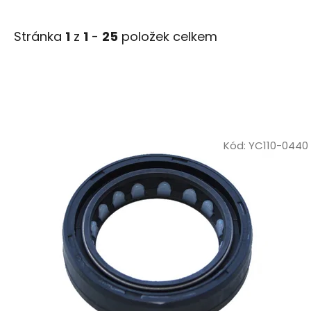
Stránka
1
z
1
-
25
položek celkem
V
ý
Kód:
YC110-0440
p
i
s
p
r
o
d
u
k