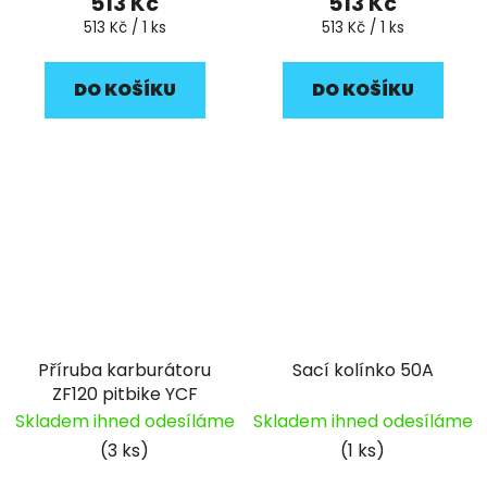
513 Kč
513 Kč
Měrná
Měrná
513 Kč / 1 ks
513 Kč / 1 ks
cena:
cena:
DO KOŠÍKU
DO KOŠÍKU
Příruba karburátoru
Sací kolínko 50A
ZF120 pitbike YCF
Skladem ihned odesíláme
Skladem ihned odesíláme
(3 ks)
(1 ks)