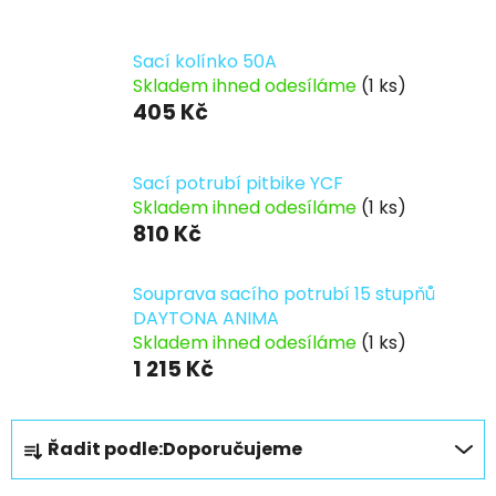
Sací kolínko 50A
Skladem ihned odesíláme
(1 ks)
405 Kč
Sací potrubí pitbike YCF
Skladem ihned odesíláme
(1 ks)
810 Kč
Souprava sacího potrubí 15 stupňů
DAYTONA ANIMA
Skladem ihned odesíláme
(1 ks)
1 215 Kč
Ř
Řadit podle:
Doporučujeme
a
z