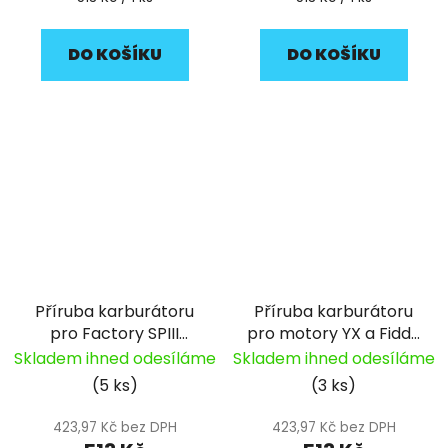
cena:
cena:
DO KOŠÍKU
DO KOŠÍKU
Příruba karburátoru
Příruba karburátoru
pro Factory SPIII
pro motory YX a Fiddy
pitbike YCF
pitbike YCF
Skladem ihned odesíláme
Skladem ihned odesíláme
(5 ks)
(3 ks)
423,97 Kč bez DPH
423,97 Kč bez DPH