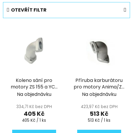
e
OTEVŘÍT FILTR
n
í
V
p
ý
r
p
o
i
d
s
u
p
k
r
t
Koleno sání pro
Příruba karburátoru
o
ů
motory ZS 155 a YCF
pro motory Anima/ZS
d
SM 155 pitbike YCF
190ccm pitbike YCF
Na objednávku
Na objednávku
u
k
334,71 Kč bez DPH
423,97 Kč bez DPH
t
405 Kč
513 Kč
ů
Měrná
Měrná
405 Kč / 1 ks
513 Kč / 1 ks
cena:
cena: