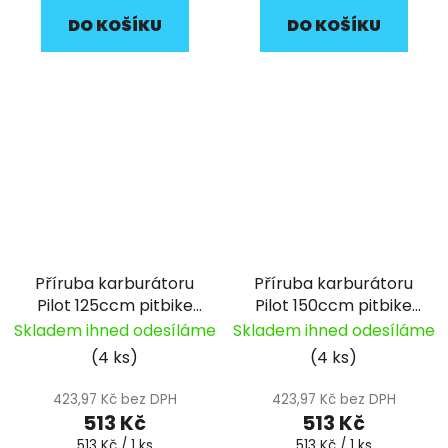
DO KOŠÍKU
DO KOŠÍKU
Příruba karburátoru
Příruba karburátoru
Pilot 125ccm pitbike
Pilot 150ccm pitbike
YCF
YCF
Skladem ihned odesíláme
Skladem ihned odesíláme
(4 ks)
(4 ks)
423,97 Kč bez DPH
423,97 Kč bez DPH
513 Kč
513 Kč
Měrná
Měrná
513 Kč / 1 ks
513 Kč / 1 ks