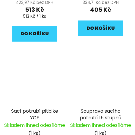
423,97 Kč bez DPH
334,71 Kč bez DPH
513 Kč
405 Kč
Měrná
513 Kč / 1 ks
cena:
DO KOŠÍKU
DO KOŠÍKU
Sací potrubí pitbike
Souprava sacího
YCF
potrubí 15 stupňů
DAYTONA ANIMA
Skladem ihned odesíláme
Skladem ihned odesíláme
(1 ks)
(1 ks)