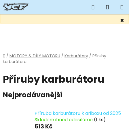
Hledat
NÁKUP
KOŠÍK
×
Přejít
na
obsah
Domů
/
MOTORY & DÍLY MOTORU
/
Karburátory
/
Příruby
karburátoru
Příruby karburátoru
Nejprodávanější
Příruba karburátoru k ariboxu od 2025
Skladem ihned odesíláme
(1 ks)
513 Kč