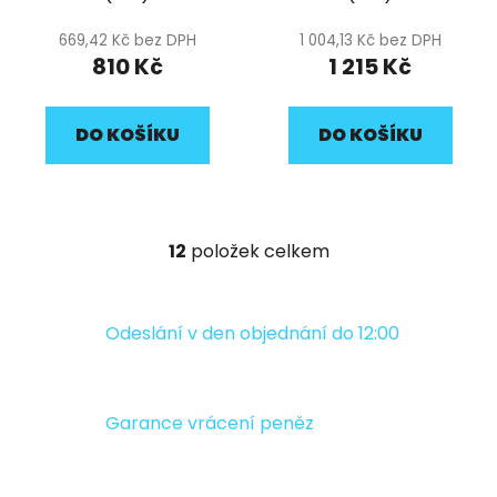
669,42 Kč bez DPH
1 004,13 Kč bez DPH
810 Kč
1 215 Kč
DO KOŠÍKU
DO KOŠÍKU
12
položek celkem
O
v
l
á
Odeslání v den objednání do 12:00
d
a
c
Garance vrácení peněz
í
p
r