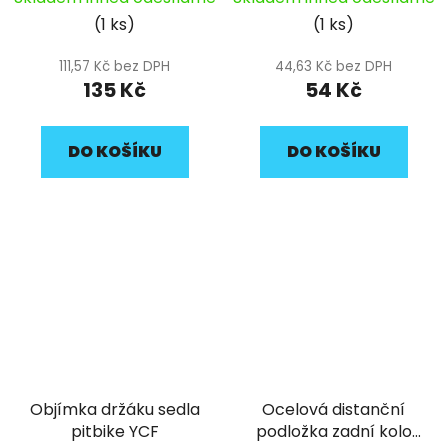
(1 ks)
(1 ks)
111,57 Kč bez DPH
44,63 Kč bez DPH
135 Kč
54 Kč
DO KOŠÍKU
DO KOŠÍKU
Objímka držáku sedla
Ocelová distanční
pitbike YCF
podložka zadní kolo