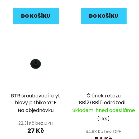
DO KOŠÍKU
DO KOŠÍKU
BTR šroubovací kryt
Článek řetězu
hlavy pitbike YCF
BB12/BB16 odrážedlo
YCF
Na objednávku
Skladem ihned odesíláme
(1 ks)
22,31 Kč bez DPH
27 Kč
44,63 Kč bez DPH