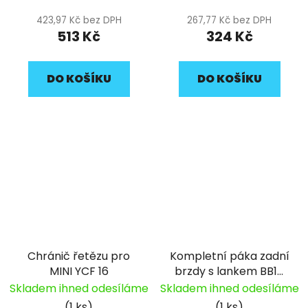
423,97 Kč bez DPH
267,77 Kč bez DPH
513 Kč
324 Kč
DO KOŠÍKU
DO KOŠÍKU
Chránič řetězu pro
Kompletní páka zadní
MINI YCF 16
brzdy s lankem BB16
odrážedlo YCF
Skladem ihned odesíláme
Skladem ihned odesíláme
(1 ks)
(1 ks)