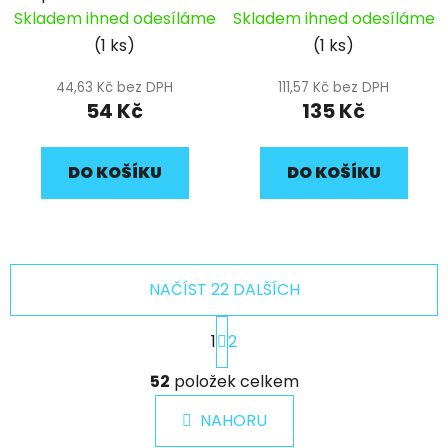
13x10.5x23mm pitbike
Skladem ihned odesíláme
Skladem ihned odesíláme
YCF
(1 ks)
(1 ks)
44,63 Kč bez DPH
111,57 Kč bez DPH
54 Kč
135 Kč
DO KOŠÍKU
DO KOŠÍKU
NAČÍST 22 DALŠÍCH
S
1
2
t
r
O
á
52
položek celkem
v
n
l
k
NAHORU
á
o