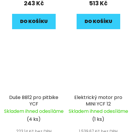
243 Kč
513 Kč
DO KOŠÍKU
DO KOŠÍKU
Duše BB12 pro pitbike
Elektrický motor pro
YCF
MINI YCF 12
Skladem ihned odesíláme
Skladem ihned odesíláme
(4 ks)
(1 ks)
223,14 Kč bez DPH
1 539,67 Kč bez DPH