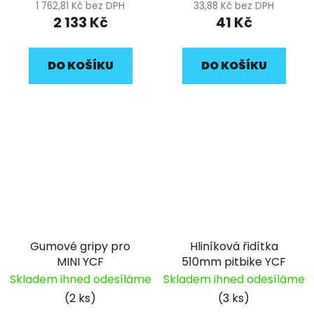
1 762,81 Kč bez DPH
33,88 Kč bez DPH
2 133 Kč
41 Kč
DO KOŠÍKU
DO KOŠÍKU
Gumové gripy pro
Hliníková řidítka
MINI YCF
510mm pitbike YCF
Skladem ihned odesíláme
Skladem ihned odesíláme
(2 ks)
(3 ks)