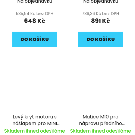
Na objednávku
Na objednávku
535,54 Kč bez DPH
736,36 Kč bez DPH
648 Kč
891 Kč
DO KOŠÍKU
DO KOŠÍKU
Levý kryt motoru s
Matice M10 pro
nášlapem pro MINI
nápravu předního
YCF
kola odrážedla YCF
Skladem ihned odesíláme
Skladem ihned odesíláme