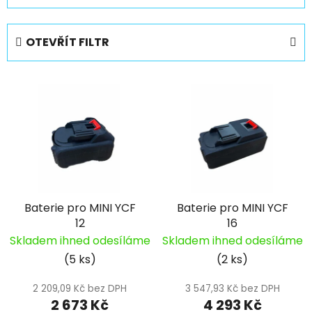
z
e
OTEVŘÍT FILTR
n
í
V
p
ý
r
p
o
i
d
s
u
p
k
r
t
Baterie pro MINI YCF
Baterie pro MINI YCF
o
ů
12
16
d
Skladem ihned odesíláme
Skladem ihned odesíláme
u
(5 ks)
(2 ks)
k
t
2 209,09 Kč bez DPH
3 547,93 Kč bez DPH
ů
2 673 Kč
4 293 Kč