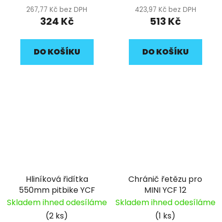
267,77 Kč bez DPH
423,97 Kč bez DPH
324 Kč
513 Kč
DO KOŠÍKU
DO KOŠÍKU
Hliníková řidítka
Chránič řetězu pro
550mm pitbike YCF
MINI YCF 12
Skladem ihned odesíláme
Skladem ihned odesíláme
(2 ks)
(1 ks)