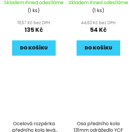
pravá 13x10.5x12.2
Skladem ihned odesíláme
Skladem ihned odesíláme
odrážedlo YCF
(1 ks)
(1 ks)
111,57 Kč bez DPH
44,63 Kč bez DPH
135 Kč
54 Kč
DO KOŠÍKU
DO KOŠÍKU
Ocelová rozpěrka
Osa předního kola
předního kola levá
131mm odrážedlo YCF