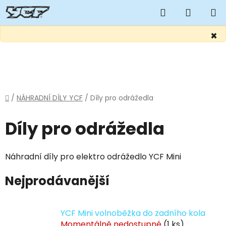
Hledat
NÁKUP
KOŠÍK
×
Přejít
na
obsah
Domů
/
NÁHRADNÍ DÍLY YCF
/
Díly pro odrážedla
Díly pro odrážedla
Náhradní díly pro elektro odrážedlo YCF Mini
Nejprodávanější
YCF Mini volnoběžka do zadního kola
Momentálně nedostupné
(1 ks)