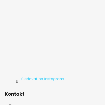
a
t
í
Sledovat na Instagramu
Kontakt