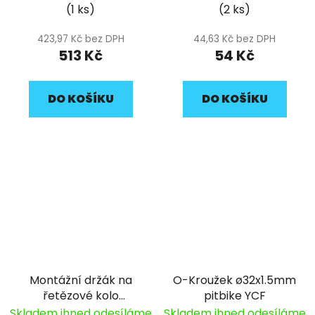
(1 ks)
(2 ks)
423,97 Kč bez DPH
44,63 Kč bez DPH
513 Kč
54 Kč
DO KOŠÍKU
DO KOŠÍKU
Montážní držák na
O-Kroužek ø32x1.5mm
řetězové kolo
pitbike YCF
odrážedlo YCF
Skladem ihned odesíláme
Skladem ihned odesíláme