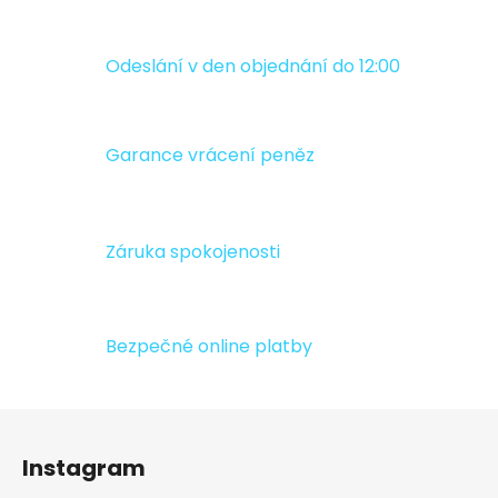
d
v
a
á
c
n
Odeslání v den objednání do 12:00
í
í
p
r
v
Garance vrácení peněz
k
y
v
ý
Záruka spokojenosti
p
i
s
u
Bezpečné online platby
Z
á
Instagram
p