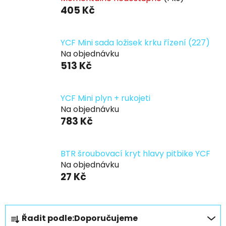
405 Kč
YCF Mini sada ložisek krku řízení (227)
Na objednávku
513 Kč
YCF Mini plyn + rukojeti
Na objednávku
783 Kč
BTR šroubovací kryt hlavy pitbike YCF
Na objednávku
27 Kč
Ř
Řadit podle:
Doporučujeme
a