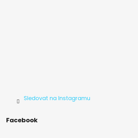
t
í
Sledovat na Instagramu
Facebook