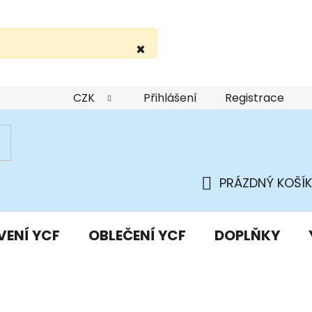
×
žití webu
Podmínky ochrany osobních údajů
Do
CZK
Přihlášení
Registrace
PRÁZDNÝ KOŠÍK
NÁKUPNÍ
KOŠÍK
VENÍ YCF
OBLEČENÍ YCF
DOPLŇKY