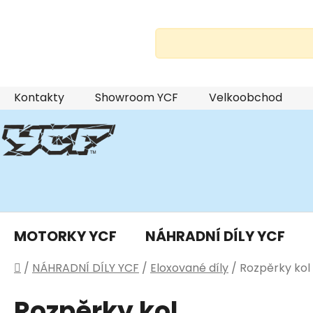
Přejít
Kontakty
Showroom YCF
Velkoobchod
na
obsah
MOTORKY YCF
NÁHRADNÍ DÍLY YCF
Domů
/
NÁHRADNÍ DÍLY YCF
/
Eloxované díly
/
Rozpěrky kol
Rozpěrky kol