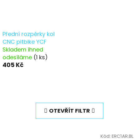
Přední rozpěrky kol
CNC pitbike YCF
Skladem ihned
odesíláme
(1 ks)
405 Kč
OTEVŘÍT FILTR
Kód:
ERC1AR.BL