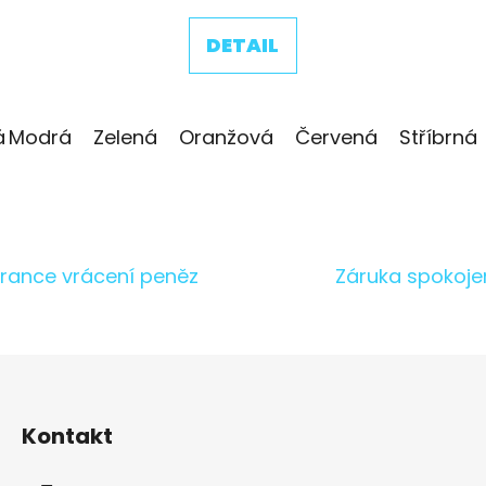
DETAIL
á
Modrá
Černá
Zelená
Oranžová
Červená
Stříbrná
O
v
l
á
rance vrácení peněz
Záruka spokoje
d
a
c
í
p
r
v
Kontakt
k
y