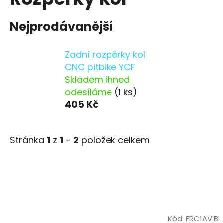
Nejprodávanější
Zadní rozpěrky kol
CNC pitbike YCF
Skladem ihned
odesíláme
(1 ks)
405 Kč
Stránka
1
z
1
-
2
položek celkem
V
ý
Kód:
ERC1AV.BL