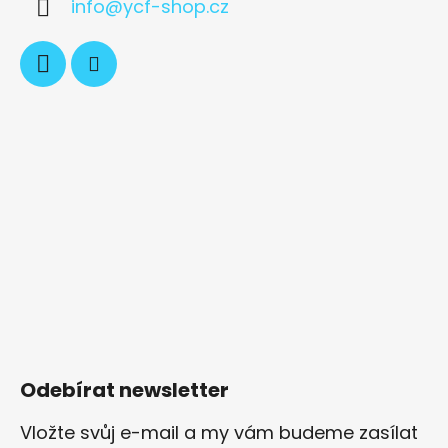
info
@
ycf-shop.cz
v
ý
p
i
s
u
Odebírat newsletter
Vložte svůj e-mail a my vám budeme zasílat