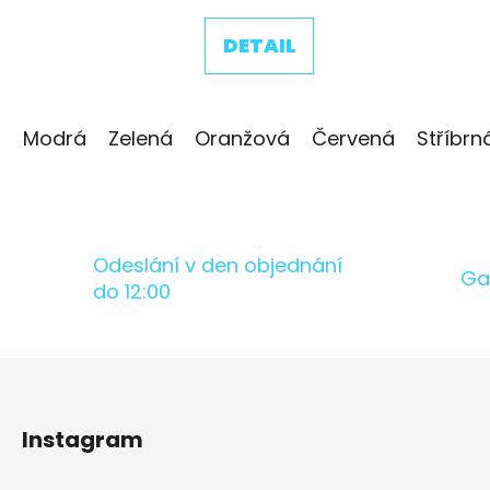
DETAIL
Modrá
Zelená
Oranžová
Červená
Stříbrn
Odeslání v den objednání
Ga
do 12:00
Z
á
Instagram
p
a