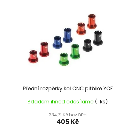
p
i
s
p
r
o
d
u
k
t
ů
Přední rozpěrky kol CNC pitbike YCF
Skladem ihned odesíláme
(1 ks)
334,71 Kč bez DPH
405 Kč