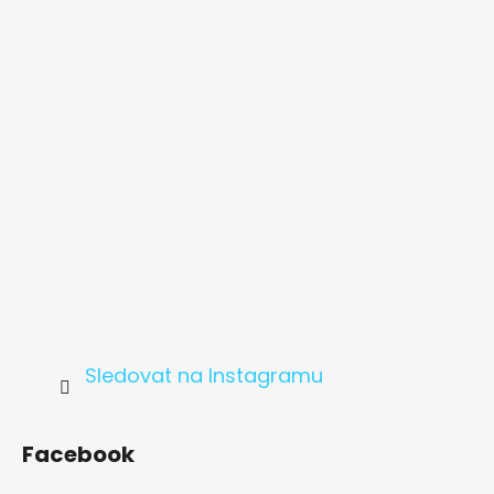
a
t
í
Sledovat na Instagramu
Facebook