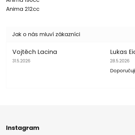
Anima 212cc
Vojtěch Lacina
Lukas Ei
Hodnocení obchodu je 5 z 5 hvězdiček.
Hodnocení 
31.5.2026
28.5.2026
Doporučuji
Z
á
Instagram
p