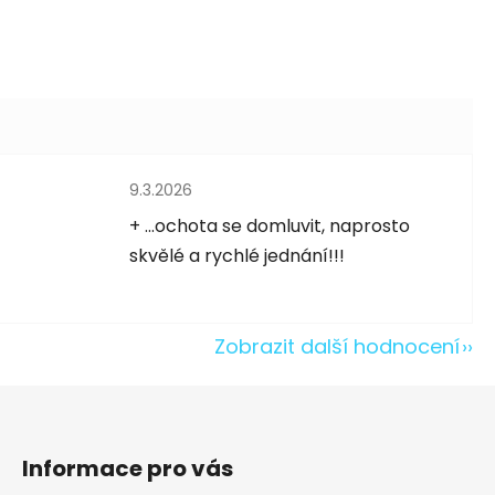
Hodnocení obchodu je 5 z 5 hvězdiček.
9.3.2026
5 hvězdiček.
+ ...ochota se domluvit, naprosto
skvělé a rychlé jednání!!!
Zobrazit další hodnocení
Informace pro vás