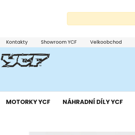
Přejít
Kontakty
Showroom YCF
Velkoobchod
na
obsah
MOTORKY YCF
NÁHRADNÍ DÍLY YCF