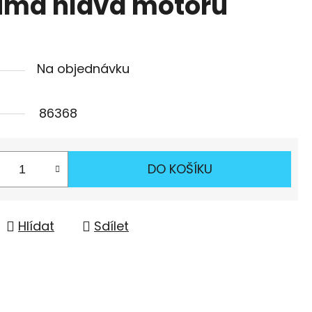
ima hlava motoru
Na objednávku
86368
DO KOŠÍKU
Hlídat
Sdílet