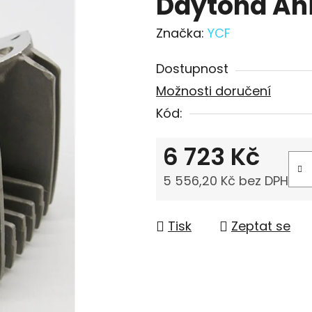
Daytona An
Značka:
YCF
Dostupnost
Možnosti doručení
Kód:
6 723 Kč
5 556,20 Kč bez DPH
Měrná cena:
Tisk
Zeptat se