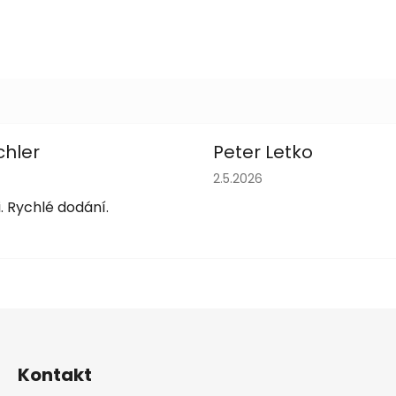
chler
Peter Letko
obchodu je 5 z 5 hvězdiček.
Hodnocení obchodu je 5 z 
2.5.2026
. Rychlé dodání.
Kontakt