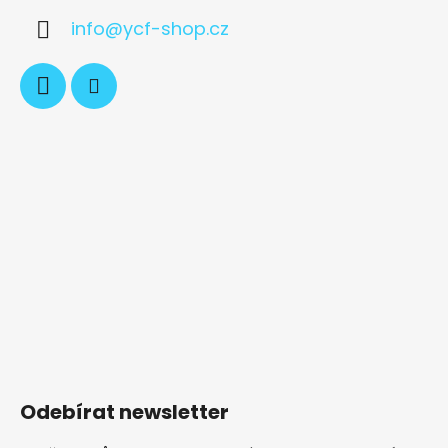
info
@
ycf-shop.cz
Odebírat newsletter