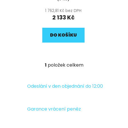
k
t
1 762,81 Kč bez DPH
ů
2 133 Kč
DO KOŠÍKU
1
položek celkem
O
v
l
á
Odeslání v den objednání do 12:00
d
a
c
Garance vrácení peněz
í
p
r