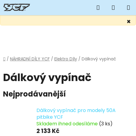
Hledat
NÁKUP
KOŠÍK
×
Přejít
na
obsah
Domů
/
NÁHRADNÍ DÍLY YCF
/
Elektro Díly
/
Dálkový vypínač
Dálkový vypínač
Nejprodávanější
Dálkový vypínač pro modely 50A
pitbike YCF
Skladem ihned odesíláme
(3 ks)
2 133 Kč