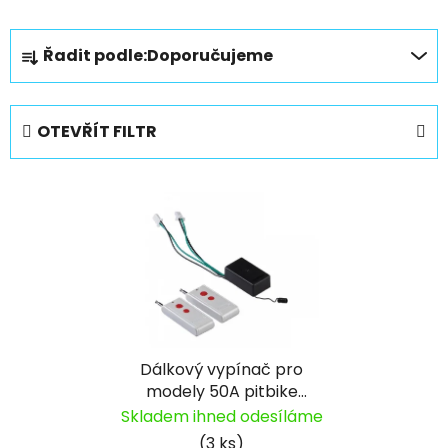
Ř
Řadit podle:
Doporučujeme
a
z
e
OTEVŘÍT FILTR
n
í
V
p
ý
r
p
o
i
d
s
u
p
k
r
t
Dálkový vypínač pro
o
ů
modely 50A pitbike
d
YCF
Skladem ihned odesíláme
u
(3 ks)