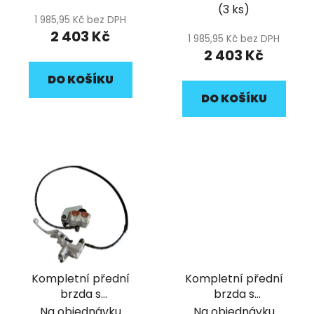
brzdovým třmenem
brzdovým třmenem
(3 ks)
k
1080mm pitbike YCF
1110mm pitbike YCF
1 985,95 Kč bez DPH
t
2 403 Kč
1 985,95 Kč bez DPH
ů
2 403 Kč
DO KOŠÍKU
DO KOŠÍKU
Kompletní přední
Kompletní přední
brzda s
brzda s
dvoupístkovým
dvoupístkovým
Na objednávku
Na objednávku