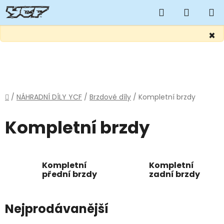
Hledat
NÁKUP
KOŠÍK
×
Přejít
na
obsah
Domů
/
NÁHRADNÍ DÍLY YCF
/
Brzdové díly
/
Kompletní brzdy
Kompletní brzdy
Kompletní
Kompletní
přední brzdy
zadní brzdy
Nejprodávanější