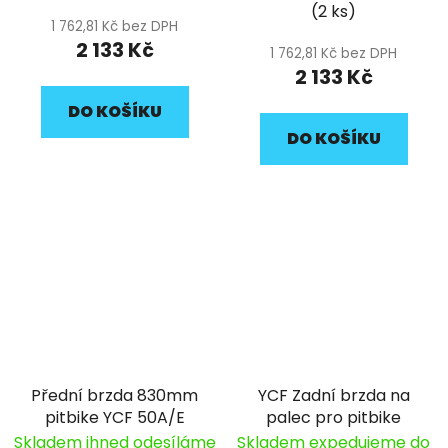
125SE, 88SE a SM125
(2 ks)
pitbike YCF
1 762,81 Kč bez DPH
2 133 Kč
1 762,81 Kč bez DPH
2 133 Kč
DO KOŠÍKU
DO KOŠÍKU
Přední brzda 830mm
YCF Zadní brzda na
pitbike YCF 50A/E
palec pro pitbike
Skladem ihned odesíláme
Skladem expedujeme do