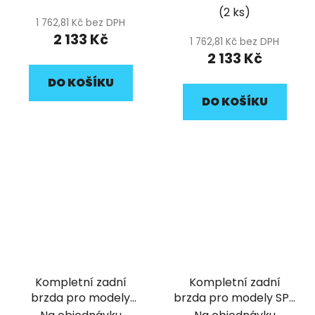
(2 ks)
1 762,81 Kč bez DPH
2 133 Kč
1 762,81 Kč bez DPH
2 133 Kč
DO KOŠÍKU
DO KOŠÍKU
Kompletní zadní
Kompletní zadní
brzda pro modely
brzda pro modely SP2
PILOT 125,150 , SP2 a
pitbike YCF