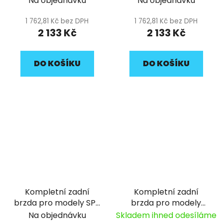
Na objednávku
Na objednávku
SM150 pitbike YCF
1 762,81 Kč bez DPH
1 762,81 Kč bez DPH
2 133 Kč
2 133 Kč
DO KOŠÍKU
DO KOŠÍKU
Kompletní zadní
Kompletní zadní
brzda pro modely SP3
brzda pro modely
a BIGY pitbike YCF
START 125, START
Na objednávku
Skladem ihned odesíláme