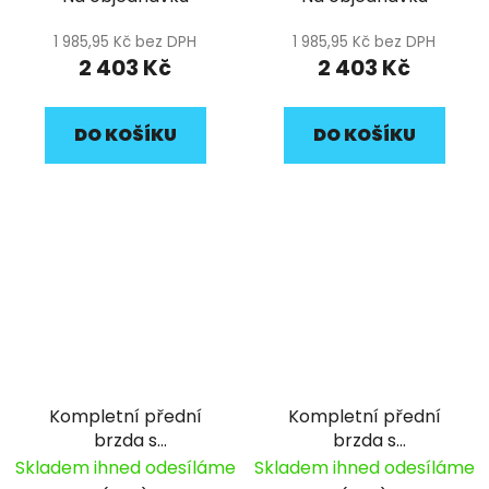
brzdovým třmenem
brzdovým třmenem
1170mm pitbike YCF
1170mm pitbike YCF
1 985,95 Kč bez DPH
1 985,95 Kč bez DPH
2 403 Kč
2 403 Kč
DO KOŠÍKU
DO KOŠÍKU
Kompletní přední
Kompletní přední
brzda s
brzda s
dvoupístkovým
dvoupístkovým
Skladem ihned odesíláme
Skladem ihned odesíláme
brzdovým třmenem
brzdovým třmenem