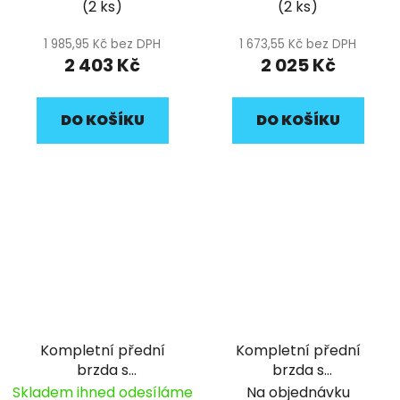
(2 ks)
(2 ks)
1170mm pitbike YCF
980mm pitbike YCF
1 985,95 Kč bez DPH
1 673,55 Kč bez DPH
2 403 Kč
2 025 Kč
DO KOŠÍKU
DO KOŠÍKU
Kompletní přední
Kompletní přední
brzda s
brzda s
dvoupístkovým
dvoupístkovým
Skladem ihned odesíláme
Na objednávku