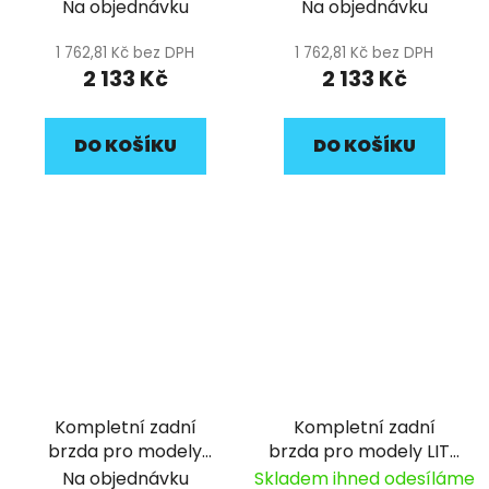
50A pitbike YCF
Na objednávku
Na objednávku
1 762,81 Kč bez DPH
1 762,81 Kč bez DPH
2 133 Kč
2 133 Kč
DO KOŠÍKU
DO KOŠÍKU
Kompletní zadní
Kompletní zadní
brzda pro modely
brzda pro modely LITE
50A/50E pitbike YCF
pitbike YCF
Na objednávku
Skladem ihned odesíláme