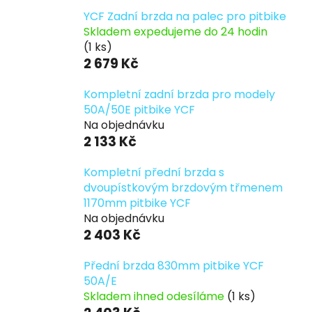
YCF Zadní brzda na palec pro pitbike
Skladem expedujeme do 24 hodin
(1 ks)
2 679 Kč
Kompletní zadní brzda pro modely
50A/50E pitbike YCF
Na objednávku
2 133 Kč
Kompletní přední brzda s
dvoupístkovým brzdovým třmenem
1170mm pitbike YCF
Na objednávku
2 403 Kč
Přední brzda 830mm pitbike YCF
50A/E
Skladem ihned odesíláme
(1 ks)