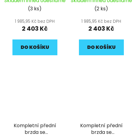
Skladem ihned odesíláme
Skladem ihned odesíláme
brzdovým třmenem
třmenem 1000mm
(3 ks)
(2 ks)
pro modely
pitbike YCF
LITE,START,SP pitbike
1 985,95 Kč bez DPH
1 985,95 Kč bez DPH
YCF
2 403 Kč
2 403 Kč
DO KOŠÍKU
DO KOŠÍKU
Kompletní přední
Kompletní přední
brzda se
brzda se