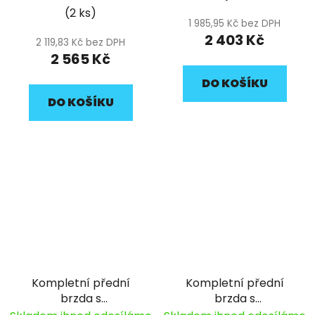
brzdovým třmenem
brzdovým třmenem
(2 ks)
pitbike YCF
pro modely BIGY,SM,
1 985,95 Kč bez DPH
PILOT pitbike YCF
2 403 Kč
2 119,83 Kč bez DPH
2 565 Kč
DO KOŠÍKU
DO KOŠÍKU
Kompletní přední
Kompletní přední
brzda s
brzda s
dvoupístkovým
jednopístkovým