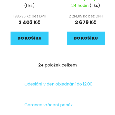
(1 ks)
24 hodin
(1 ks)
1 985,95 Kč bez DPH
2 214,05 Kč bez DPH
2 403 Kč
2 679 Kč
DO KOŠÍKU
DO KOŠÍKU
24
položek celkem
O
v
l
á
Odeslání v den objednání do 12:00
d
a
c
Garance vrácení peněz
í
p