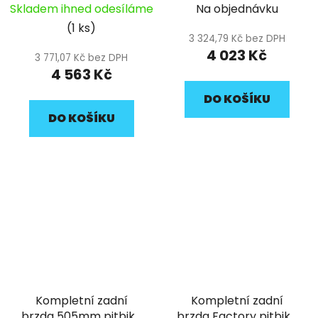
čtyřpístkovým
čtyřpístkovým
Skladem ihned odesíláme
Na objednávku
brzdovým třmenem
brzdovým třmenem
(1 ks)
1170mm pitbike YCF
pitbike YCF
3 324,79 Kč bez DPH
4 023 Kč
3 771,07 Kč bez DPH
4 563 Kč
DO KOŠÍKU
DO KOŠÍKU
Kompletní zadní
Kompletní zadní
brzda 505mm pitbike
brzda Factory pitbike