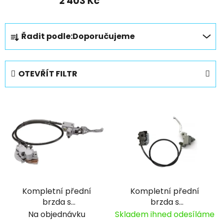
2 403 Kč
Ř
Řadit podle:
Doporučujeme
a
z
e
OTEVŘÍT FILTR
n
í
V
p
ý
r
p
o
i
d
s
u
p
k
r
t
Kompletní přední
Kompletní přední
o
ů
brzda s
brzda s
d
dvoupístkovým
dvoupístkovým
Na objednávku
Skladem ihned odesíláme
u