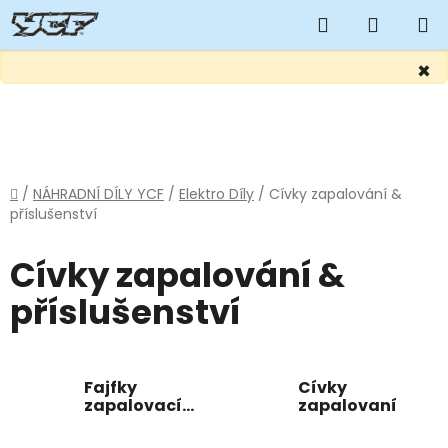
Hledat
NÁKUP
KOŠÍK
×
Přejít
na
obsah
Domů
/
NÁHRADNÍ DÍLY YCF
/
Elektro Díly
/
Cívky zapalování &
příslušenství
Cívky zapalování &
příslušenství
Fajfky
Cívky
zapalovací
zapalovaní
svíčky