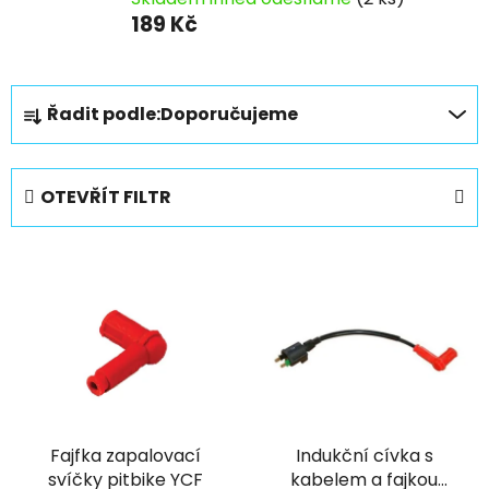
189 Kč
Ř
Řadit podle:
Doporučujeme
a
z
e
OTEVŘÍT FILTR
n
í
V
p
ý
r
p
o
i
d
s
u
p
k
r
t
Fajfka zapalovací
Indukční cívka s
o
ů
svíčky pitbike YCF
kabelem a fajkou