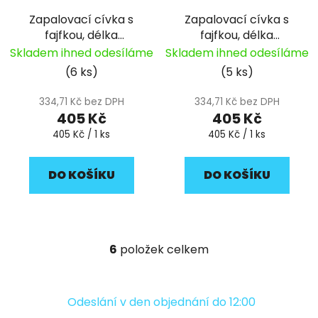
Zapalovací cívka s
Zapalovací cívka s
fajfkou, délka
fajfkou, délka
-240mm pitbike YCF
-350mm pitbike YCF
Skladem ihned odesíláme
Skladem ihned odesíláme
(6 ks)
(5 ks)
334,71 Kč bez DPH
334,71 Kč bez DPH
405 Kč
405 Kč
Měrná
Měrná
405 Kč / 1 ks
405 Kč / 1 ks
cena:
cena:
DO KOŠÍKU
DO KOŠÍKU
6
položek celkem
O
v
l
á
Odeslání v den objednání do 12:00