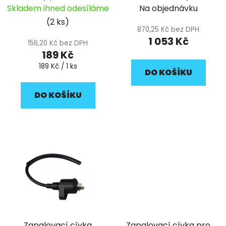
d
pitbike YCF
Skladem ihned odesíláme
Na objednávku
u
(2 ks)
k
870,25 Kč bez DPH
t
1 053 Kč
156,20 Kč bez DPH
ů
189 Kč
Měrná
189 Kč / 1 ks
DO KOŠÍKU
cena:
DO KOŠÍKU
Zapalovací cívka
Zapalovací cívka pro