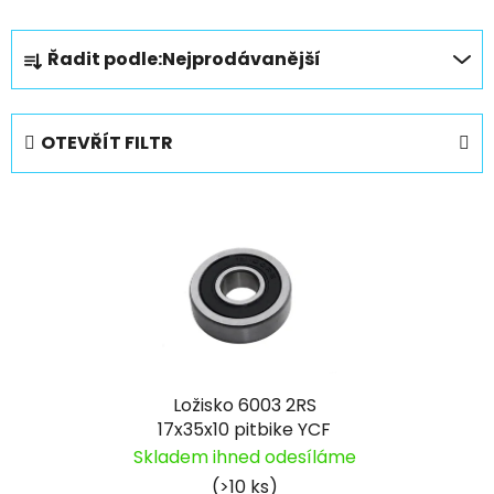
Ř
Řadit podle:
Nejprodávanější
a
z
e
OTEVŘÍT FILTR
n
í
V
p
ý
r
p
o
i
d
s
u
p
k
r
t
Ložisko 6003 2RS
o
ů
17x35x10 pitbike YCF
d
Skladem ihned odesíláme
u
(>10 ks)