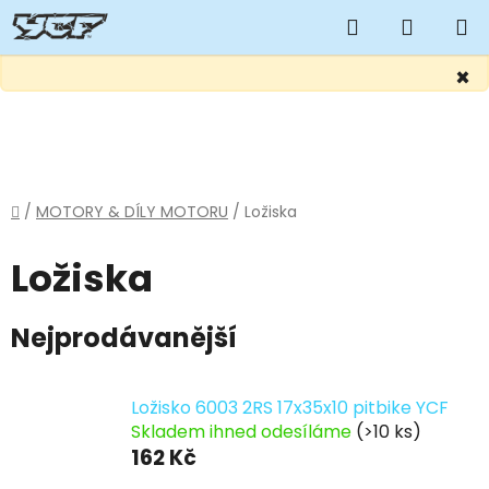
Hledat
NÁKUP
KOŠÍK
×
Přejít
na
obsah
Domů
/
MOTORY & DÍLY MOTORU
/
Ložiska
Ložiska
Nejprodávanější
Ložisko 6003 2RS 17x35x10 pitbike YCF
Skladem ihned odesíláme
(>10 ks)
162 Kč