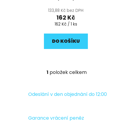
k
t
133,88 Kč bez DPH
ů
162 Kč
Měrná
162 Kč / 1 ks
cena:
DO KOŠÍKU
1
položek celkem
O
v
l
á
Odeslání v den objednání do 12:00
d
a
c
Garance vrácení peněz
í
p