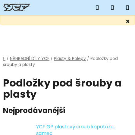
Hledat
NÁKUP
KOŠÍK
×
Přejít
na
obsah
Domů
/
NÁHRADNÍ DÍLY YCF
/
Plasty & Polepy
/
Podložky pod
šrouby a plasty
Podložky pod šrouby a
plasty
Nejprodávanější
YCF GP plastový šroub kapotáže,
samec