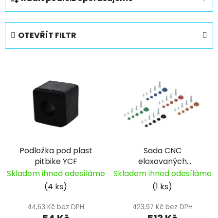
a
z
e
OTEVŘÍT FILTR
n
í
V
p
ý
r
p
o
i
d
s
u
p
k
r
t
Podložka pod plast
Sada CNC
o
ů
pitbike YCF
eloxovaných
d
podložek pod šrouby
Skladem ihned odesíláme
Skladem ihned odesíláme
u
pitbike YCF
(4 ks)
(1 ks)
k
t
44,63 Kč bez DPH
423,97 Kč bez DPH
ů