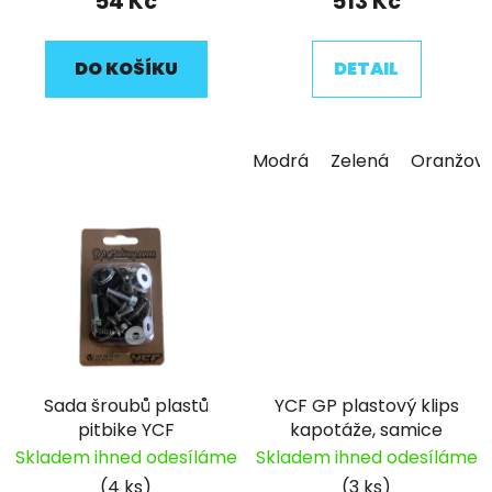
54 Kč
513 Kč
DO KOŠÍKU
DETAIL
Modrá
Zelená
Oranžov
Sada šroubů plastů
YCF GP plastový klips
pitbike YCF
kapotáže, samice
Skladem ihned odesíláme
Skladem ihned odesíláme
(4 ks)
(3 ks)