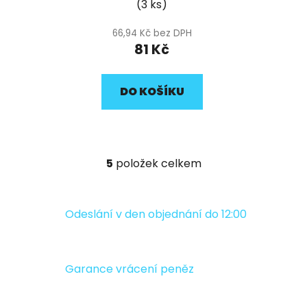
(3 ks)
66,94 Kč bez DPH
81 Kč
DO KOŠÍKU
5
položek celkem
O
v
l
á
Odeslání v den objednání do 12:00
d
a
c
Garance vrácení peněz
í
p
r