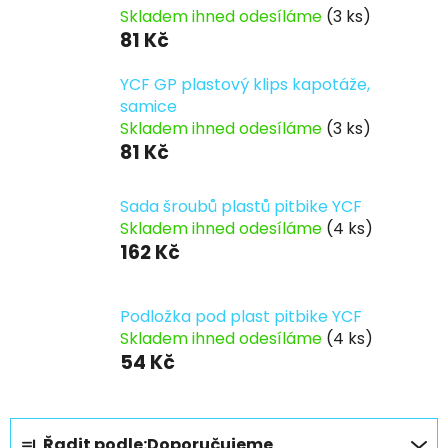
Skladem ihned odesíláme
(3 ks)
81 Kč
YCF GP plastový klips kapotáže,
samice
Skladem ihned odesíláme
(3 ks)
81 Kč
Sada šroubů plastů pitbike YCF
Skladem ihned odesíláme
(4 ks)
162 Kč
Podložka pod plast pitbike YCF
Skladem ihned odesíláme
(4 ks)
54 Kč
Ř
Řadit podle:
Doporučujeme