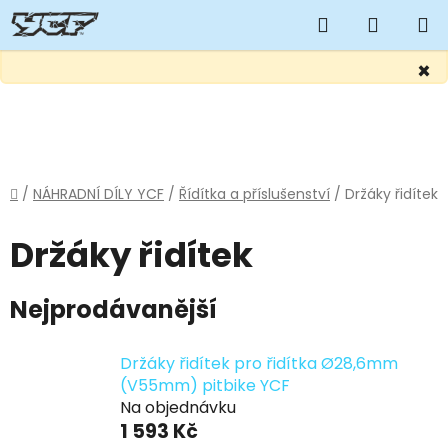
Hledat
NÁKUP
KOŠÍK
×
Přejít
na
obsah
Domů
/
NÁHRADNÍ DÍLY YCF
/
Řídítka a příslušenství
/
Držáky řidítek
Držáky řidítek
Nejprodávanější
Držáky řidítek pro řidítka Ø28,6mm
(V55mm) pitbike YCF
Na objednávku
1 593 Kč