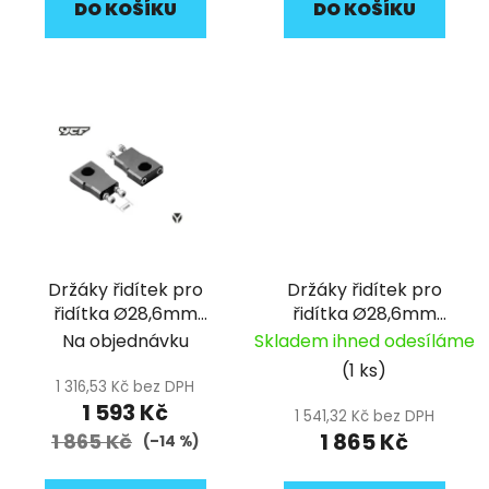
DO KOŠÍKU
DO KOŠÍKU
Držáky řidítek pro
Držáky řidítek pro
řidítka Ø28,6mm
řidítka Ø28,6mm
(V55mm) pitbike YCF
pitbike YCF
Na objednávku
Skladem ihned odesíláme
(1 ks)
1 316,53 Kč bez DPH
1 593 Kč
1 541,32 Kč bez DPH
1 865 Kč
1 865 Kč
(–14 %)