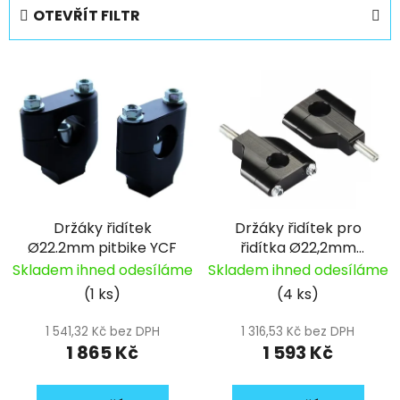
e
OTEVŘÍT FILTR
n
í
V
p
ý
r
p
o
i
d
s
u
p
k
r
t
Držáky řidítek
Držáky řidítek pro
o
ů
Ø22.2mm pitbike YCF
řidítka Ø22,2mm
d
pitbike YCF
Skladem ihned odesíláme
Skladem ihned odesíláme
u
(1 ks)
(4 ks)
k
t
1 541,32 Kč bez DPH
1 316,53 Kč bez DPH
ů
1 865 Kč
1 593 Kč