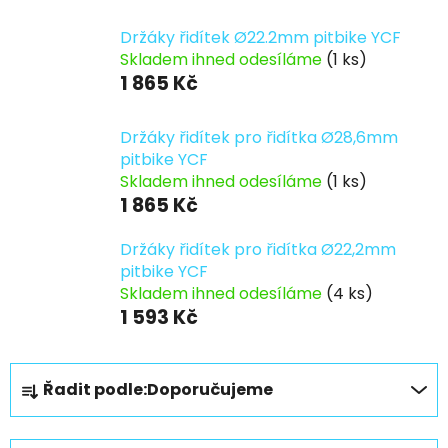
Držáky řidítek Ø22.2mm pitbike YCF
Skladem ihned odesíláme
(1 ks)
1 865 Kč
Držáky řidítek pro řidítka Ø28,6mm
pitbike YCF
Skladem ihned odesíláme
(1 ks)
1 865 Kč
Držáky řidítek pro řidítka Ø22,2mm
pitbike YCF
Skladem ihned odesíláme
(4 ks)
1 593 Kč
Ř
Řadit podle:
Doporučujeme
a
z