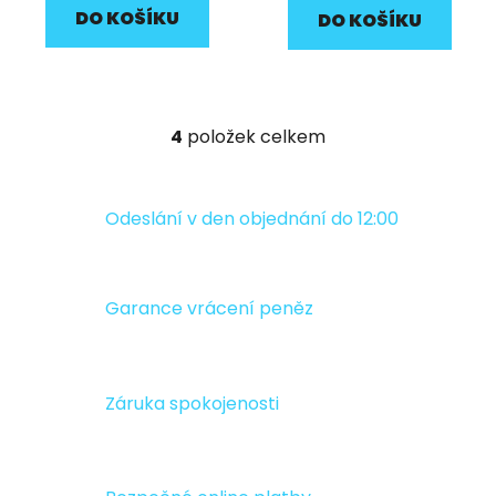
DO KOŠÍKU
DO KOŠÍKU
4
položek celkem
O
v
l
á
Odeslání v den objednání do 12:00
d
a
c
Garance vrácení peněz
í
p
r
v
Záruka spokojenosti
k
y
v
ý