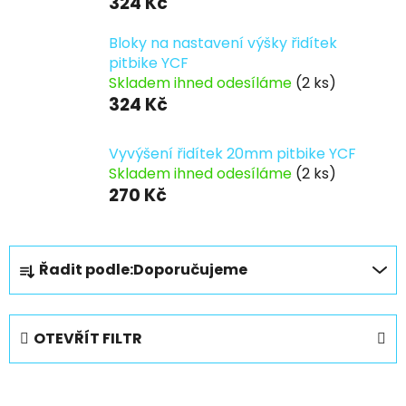
324 Kč
Bloky na nastavení výšky řidítek
pitbike YCF
Skladem ihned odesíláme
(2 ks)
324 Kč
Vyvýšení řidítek 20mm pitbike YCF
Skladem ihned odesíláme
(2 ks)
270 Kč
Ř
Řadit podle:
Doporučujeme
a
z
e
OTEVŘÍT FILTR
n
í
V
p