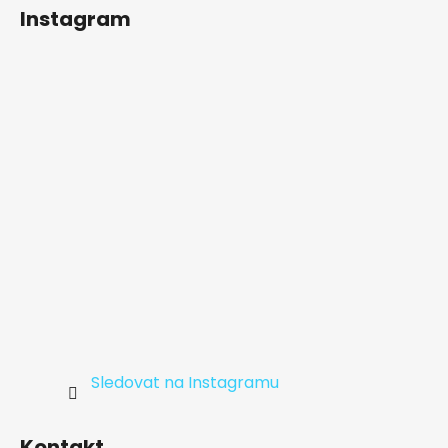
á
Instagram
p
a
t
í
Sledovat na Instagramu
Kontakt