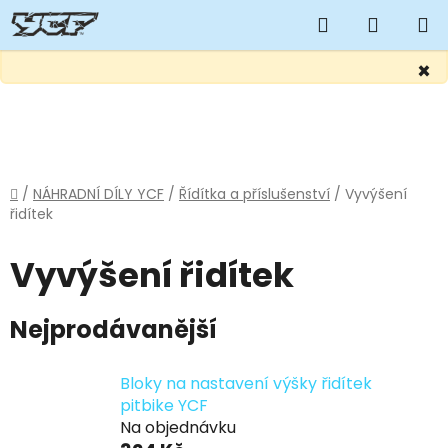
Hledat
NÁKUP
KOŠÍK
×
Přejít
na
obsah
Domů
/
NÁHRADNÍ DÍLY YCF
/
Řídítka a příslušenství
/
Vyvýšení
řidítek
Vyvýšení řidítek
Nejprodávanější
Bloky na nastavení výšky řidítek
pitbike YCF
Na objednávku