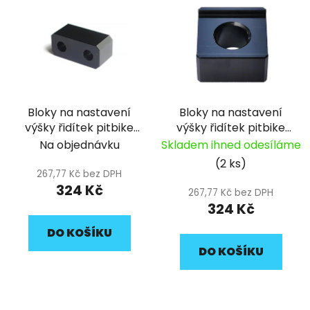
ý
r
p
o
i
d
s
u
p
k
r
t
Bloky na nastavení
Bloky na nastavení
o
ů
výšky řidítek pitbike
výšky řidítek pitbike
d
YCF
YCF
Na objednávku
Skladem ihned odesíláme
u
(2 ks)
k
267,77 Kč bez DPH
t
324 Kč
267,77 Kč bez DPH
ů
324 Kč
DO KOŠÍKU
DO KOŠÍKU