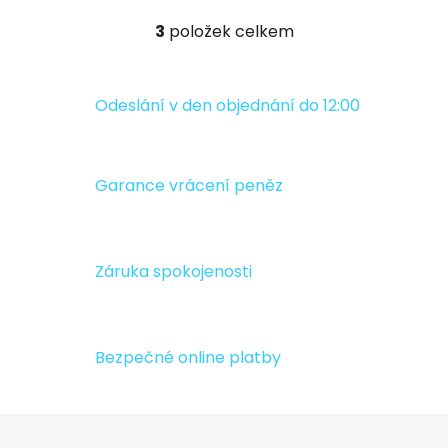
3
položek celkem
O
v
l
á
Odeslání v den objednání do 12:00
d
a
c
Garance vrácení peněz
í
p
r
v
Záruka spokojenosti
k
y
v
ý
Bezpečné online platby
p
i
s
Z
u