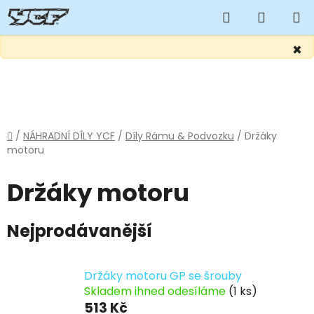
Hledat
NÁKUP
KOŠÍK
×
Přejít
na
obsah
Domů
/
NÁHRADNÍ DÍLY YCF
/
Díly Rámu & Podvozku
/
Držáky
motoru
Držáky motoru
Nejprodávanější
Držáky motoru GP se šrouby
Skladem ihned odesíláme
(1 ks)
513 Kč