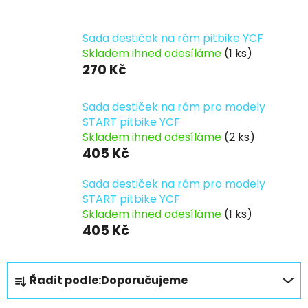
Sada destiček na rám pitbike YCF
Skladem ihned odesíláme
(1 ks)
270 Kč
Sada destiček na rám pro modely
START pitbike YCF
Skladem ihned odesíláme
(2 ks)
405 Kč
Sada destiček na rám pro modely
START pitbike YCF
Skladem ihned odesíláme
(1 ks)
405 Kč
Ř
Řadit podle:
Doporučujeme
a
z