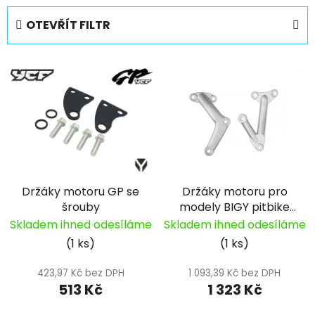
e
OTEVŘÍT FILTR
n
í
V
p
ý
r
p
o
i
d
s
u
p
k
r
t
Držáky motoru GP se
Držáky motoru pro
o
ů
šrouby
modely BIGY pitbike
d
YCF
Skladem ihned odesíláme
Skladem ihned odesíláme
u
(1 ks)
(1 ks)
k
t
423,97 Kč bez DPH
1 093,39 Kč bez DPH
ů
513 Kč
1 323 Kč