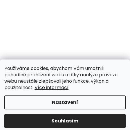
Používáme cookies, abychom Vám umožnili
pohodlné prohlížení webu a díky analýze provozu
webu neustále zlepšovali jeho funkce, výkon a
použitelnost.
Více informací
Nastavení
UPOZORNĚNÍ NA OMEZENÍ!! ZAVŘENO i expedice |
31.7.-8.8. DOVOLENÁ, objednávky a dotazy vyřídíme
po dovolené. Během dovolené nevyřizujeme
Souhlasím
telefonáty!!! | Ostatní dny běžný provoz