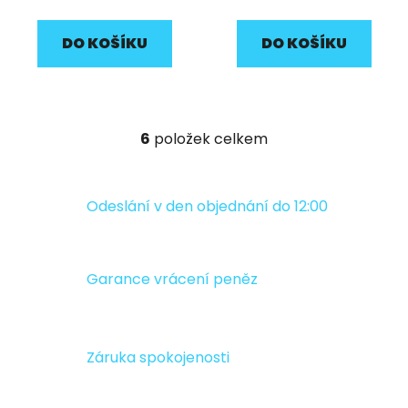
DO KOŠÍKU
DO KOŠÍKU
6
položek celkem
O
v
l
á
Odeslání v den objednání do 12:00
d
a
c
Garance vrácení peněz
í
p
r
v
Záruka spokojenosti
k
y
v