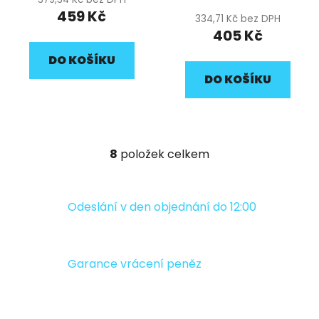
459 Kč
334,71 Kč bez DPH
405 Kč
DO KOŠÍKU
DO KOŠÍKU
8
položek celkem
O
v
l
á
Odeslání v den objednání do 12:00
d
a
c
Garance vrácení peněz
í
p
r
v