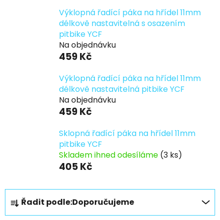
Výklopná řadící páka na hřídel 11mm
délkově nastavitelná s osazením
pitbike YCF
Na objednávku
459 Kč
Výklopná řadící páka na hřídel 11mm
délkově nastavitelná pitbike YCF
Na objednávku
459 Kč
Sklopná řadící páka na hřídel 11mm
pitbike YCF
Skladem ihned odesíláme
(3 ks)
405 Kč
Ř
Řadit podle:
Doporučujeme
a