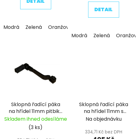
DETAIL
DETAIL
Modrá
Zelená
Oranžová
Červená
Stříbrná
Če
Modrá
Zelená
Oranžov
Sklopná řadící páka
Sklopná řadící páka
na hřídel 11mm pitbike
na hřídel 11mm s
YCF
osazením pro modely
Skladem ihned odesíláme
Na objednávku
BIGY 190 pitbike YCF
(3 ks)
334,71 Kč bez DPH