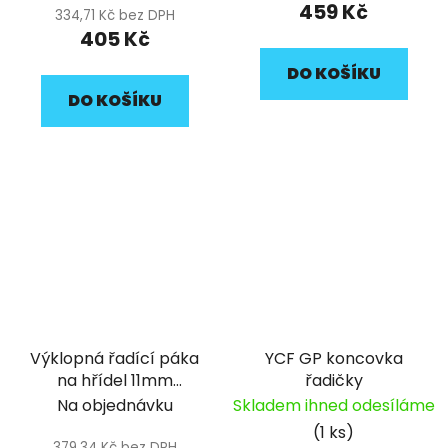
459 Kč
334,71 Kč bez DPH
405 Kč
DO KOŠÍKU
DO KOŠÍKU
Výklopná řadící páka
YCF GP koncovka
na hřídel 11mm
řadičky
délkově nastavitelná
Na objednávku
Skladem ihned odesíláme
s osazením pitbike
(1 ks)
YCF
379,34 Kč bez DPH