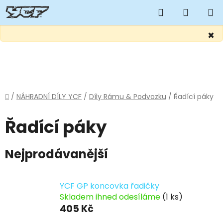
Hledat
NÁKUP
KOŠÍK
×
Přejít
na
obsah
Domů
/
NÁHRADNÍ DÍLY YCF
/
Díly Rámu & Podvozku
/
Řadící páky
Řadící páky
Nejprodávanější
YCF GP koncovka řadičky
Skladem ihned odesíláme
(1 ks)
405 Kč