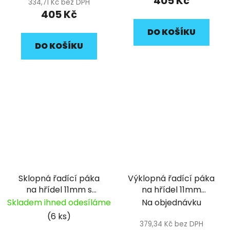
405 Kč
334,71 Kč bez DPH
405 Kč
DO KOŠÍKU
DO KOŠÍKU
Sklopná řadící páka
Výklopná řadící páka
na hřídel 11mm s
na hřídel 11mm
prodlouženým
délkově nastavitelná
Skladem ihned odesíláme
Na objednávku
osazením pitbike YCF
pitbike YCF
(6 ks)
379,34 Kč bez DPH