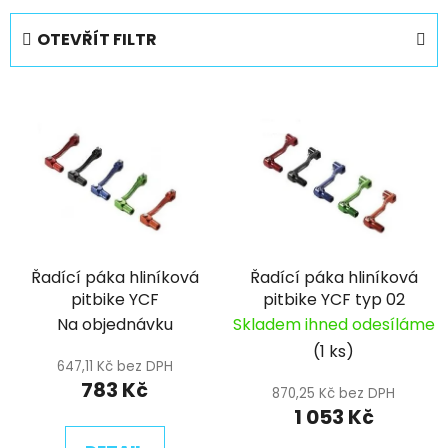
z
e
OTEVŘÍT FILTR
n
í
V
p
ý
r
p
o
i
d
s
u
p
k
r
t
Řadící páka hliníková
Řadící páka hliníková
o
ů
pitbike YCF
pitbike YCF typ 02
d
Na objednávku
Skladem ihned odesíláme
u
(1 ks)
k
647,11 Kč bez DPH
t
783 Kč
870,25 Kč bez DPH
ů
1 053 Kč