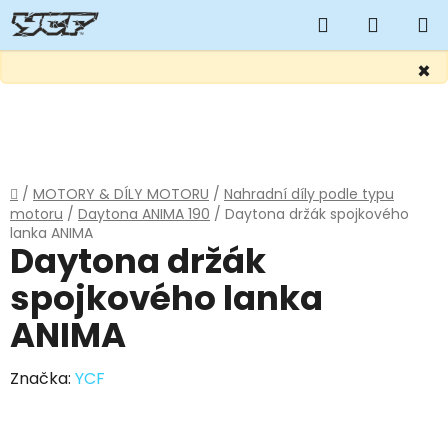
Hledat
NÁKUP
KOŠÍK
×
Přejít
na
obsah
Domů
/
MOTORY & DÍLY MOTORU
/
Nahradní díly podle typu
motoru
/
Daytona ANIMA 190
/
Daytona držák spojkového
lanka ANIMA
Daytona držák
spojkového lanka
ANIMA
Značka:
YCF