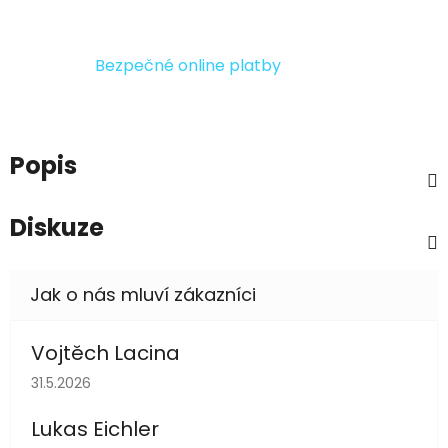
Bezpečné online platby
Popis
Diskuze
Vojtěch Lacina
Hodnocení obchodu je 5 z 5 hvězdiček.
31.5.2026
Lukas Eichler