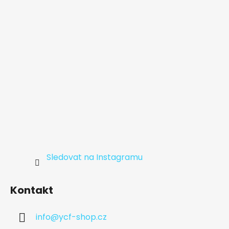
t
í
Sledovat na Instagramu
Kontakt
info
@
ycf-shop.cz