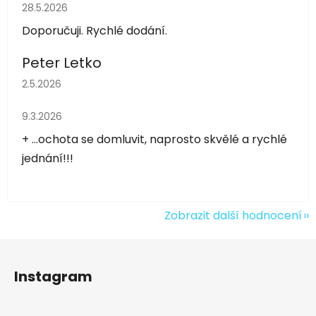
Hodnocení obchodu je 5 z 5 hvězdiček.
28.5.2026
Doporučuji. Rychlé dodání.
Peter Letko
Hodnocení obchodu je 5 z 5 hvězdiček.
2.5.2026
Hodnocení obchodu je 5 z 5 hvězdiček.
9.3.2026
+ ...ochota se domluvit, naprosto skvělé a rychlé
jednání!!!
Zobrazit další hodnocení
Z
á
Instagram
p
a