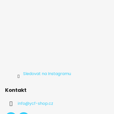
í
Sledovat na Instagramu
Kontakt
info
@
ycf-shop.cz