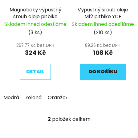
r
t
Magnetický výpustný
Výpustný šroub oleje
o
ů
šroub oleje pitbike
M12 pitbike YCF
d
YCF
Skladem ihned odesíláme
Skladem ihned odesíláme
u
(3 ks)
(>10 ks)
k
t
267,77 Kč bez DPH
89,26 Kč bez DPH
ů
324 Kč
108 Kč
DETAIL
DO KOŠÍKU
Modrá
Zelená
Oranžová
Červená
Stříbrná
Če
2
položek celkem
O
v
l