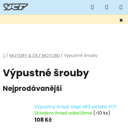
Hledat
NÁKUP
KOŠÍK
×
Přejít
na
obsah
Domů
/
MOTORY & DÍLY MOTORU
/
Výpustné šrouby
Výpustné šrouby
Nejprodávanější
Výpustný šroub oleje M12 pitbike YCF
Skladem ihned odesíláme
(>10 ks)
108 Kč