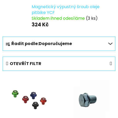
Magnetický výpustný šroub oleje
pitbike YCF
Skladem ihned odesíláme
(3 ks)
324 Kč
Ř
Řadit podle:
Doporučujeme
a
z
e
OTEVŘÍT FILTR
n
í
V
p
ý
r
p
o
i
d
s
u
p
k