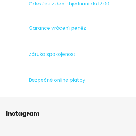
á
Odeslání v den objednání do 12:00
d
a
c
Garance vrácení peněz
í
p
r
v
Záruka spokojenosti
k
y
v
ý
Bezpečné online platby
p
i
s
Z
u
á
Instagram
p
a
t