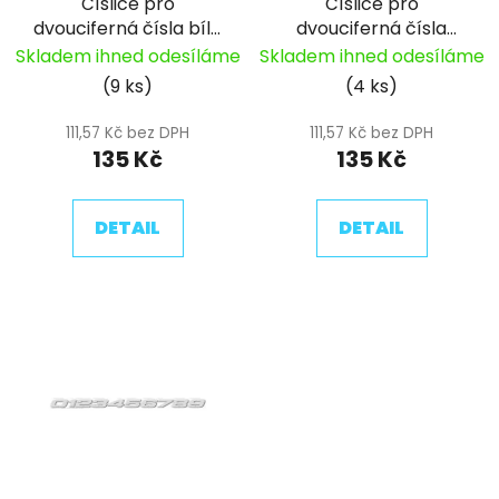
Číslice pro
Číslice pro
o
ů
dvouciferná čísla bílá
dvouciferná čísla
d
pitbike YCF (11cm)
černá pitbike YCF 11
Skladem ihned odesíláme
Skladem ihned odesíláme
u
(9 ks)
(4 ks)
k
t
111,57 Kč bez DPH
111,57 Kč bez DPH
ů
135 Kč
135 Kč
DETAIL
DETAIL