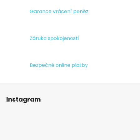
a
c
Garance vrácení peněz
í
p
r
v
Záruka spokojenosti
k
y
v
ý
Bezpečné online platby
p
i
s
Z
u
á
Instagram
p
a
t
í