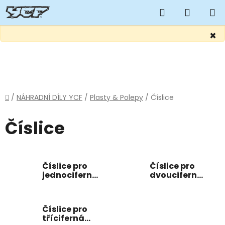
Hledat
NÁKUP
KOŠÍK
×
Přejít
na
obsah
Domů
/
NÁHRADNÍ DÍLY YCF
/
Plasty & Polepy
/
Číslice
Číslice
Číslice pro
Číslice pro
jednociferná
dvouciferná
čísla
čísla
Číslice pro
tříciferná