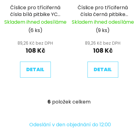
Číslice pro tříciferná
Číslice pro tříciferná
čísla bílá pitbike YCF
čísla černá pitbike
(8)
YCF 8
Skladem ihned odesíláme
Skladem ihned odesíláme
(6 ks)
(9 ks)
89,26 Kč bez DPH
89,26 Kč bez DPH
108 Kč
108 Kč
DETAIL
DETAIL
6
položek celkem
O
v
l
á
Odeslání v den objednání do 12:00
d