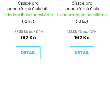
Číslice pro
Číslice pro
jednociferná čísla bílá
jednociferná čísla
pitbike YCF (18)
černá pitbike YCF
Skladem ihned odesíláme
Skladem ihned odesíláme
18cm
(10 ks)
(10 ks)
133,88 Kč bez DPH
133,88 Kč bez DPH
162 Kč
162 Kč
DETAIL
DETAIL