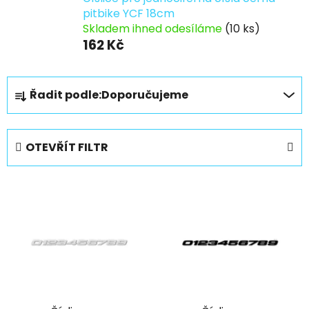
pitbike YCF 18cm
Skladem ihned odesíláme
(10 ks)
162 Kč
Ř
Řadit podle:
Doporučujeme
a
z
e
OTEVŘÍT FILTR
n
í
V
p
ý
r
p
o
i
d
s
u
p
k
r
t