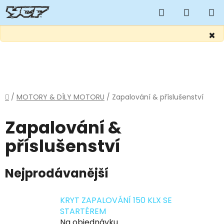
Hledat
NÁKUP
KOŠÍK
×
Přejít
na
obsah
Domů
/
MOTORY & DÍLY MOTORU
/
Zapalování & příslušenství
Zapalování &
příslušenství
Nejprodávanější
KRYT ZAPALOVÁNÍ 150 KLX SE
STARTÉREM
Na objednávku