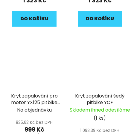
1 323 Kč
1 323 Kč
DO KOŠÍKU
DO KOŠÍKU
Kryt zapalování pro
Kryt zapalování šedý
motor YX125 pitbike
pitbike YCF
YCF
Na objednávku
Skladem ihned odesíláme
(1 ks)
825,62 Kč bez DPH
999 Kč
1 093,39 Kč bez DPH