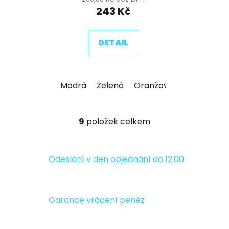
243 Kč
DETAIL
Modrá
Zelená
Oranžová
Červená
9
položek celkem
O
v
l
á
Odeslání v den objednání do 12:00
d
a
c
Garance vrácení peněz
í
p
r