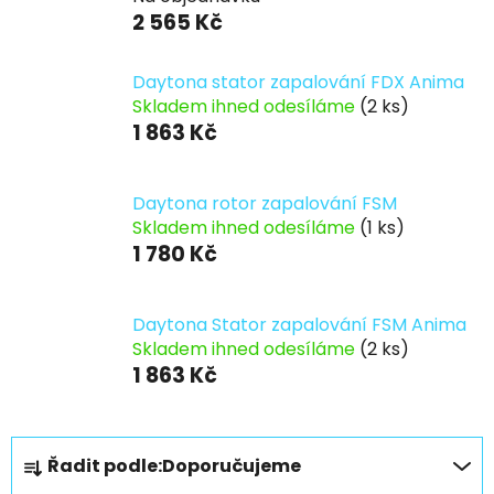
2 565 Kč
Daytona stator zapalování FDX Anima
Skladem ihned odesíláme
(2 ks)
1 863 Kč
Daytona rotor zapalování FSM
Skladem ihned odesíláme
(1 ks)
1 780 Kč
Daytona Stator zapalování FSM Anima
Skladem ihned odesíláme
(2 ks)
1 863 Kč
Ř
Řadit podle:
Doporučujeme
a