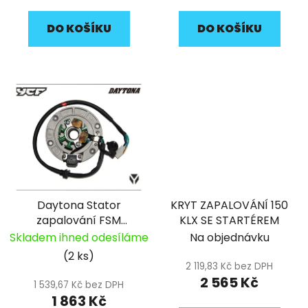
DO KOŠÍKU
DO KOŠÍKU
Daytona Stator
KRYT ZAPALOVÁNÍ 150
zapalování FSM
KLX SE STARTÉREM
Anima
Skladem ihned odesíláme
Na objednávku
(2 ks)
2 119,83 Kč bez DPH
2 565 Kč
1 539,67 Kč bez DPH
1 863 Kč