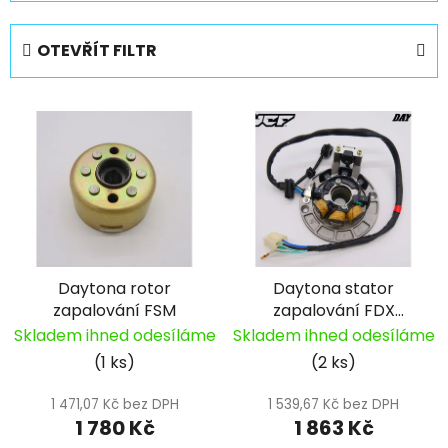
z
e
OTEVŘÍT FILTR
n
í
V
p
ý
r
p
o
i
d
s
u
p
k
r
t
Daytona rotor
Daytona stator
o
ů
zapalování FSM
zapalování FDX
d
Anima
Skladem ihned odesíláme
Skladem ihned odesíláme
u
(1 ks)
(2 ks)
k
t
1 471,07 Kč bez DPH
1 539,67 Kč bez DPH
ů
1 780 Kč
1 863 Kč