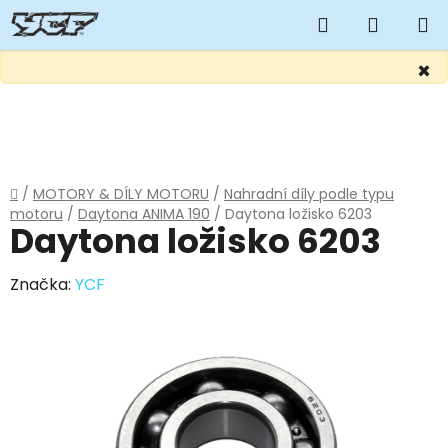
Hledat
NÁKUP
KOŠÍK
×
Přejít
na
obsah
Domů
/
MOTORY & DÍLY MOTORU
/
Nahradní díly podle typu
motoru
/
Daytona ANIMA 190
/
Daytona ložisko 6203
Daytona ložisko 6203
Značka:
YCF