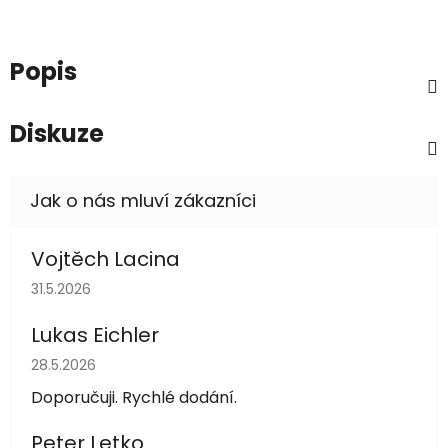
Popis
Diskuze
Vojtěch Lacina
Hodnocení obchodu je 5 z 5 hvězdiček.
31.5.2026
Lukas Eichler
Hodnocení obchodu je 5 z 5 hvězdiček.
28.5.2026
Doporučuji. Rychlé dodání.
Peter Letko