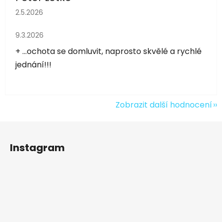
Hodnocení obchodu je 5 z 5 hvězdiček.
2.5.2026
Hodnocení obchodu je 5 z 5 hvězdiček.
9.3.2026
+ ...ochota se domluvit, naprosto skvělé a rychlé
jednání!!!
Zobrazit další hodnocení
Z
á
Instagram
p
a
t
í