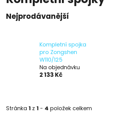
Nejprodávanější
Kompletní spojka
pro Zongshen
W110/125
Na objednávku
2 133 Kč
Stránka
1
z
1
-
4
položek celkem