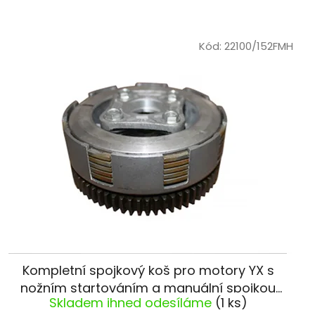
í
p
Kód:
22100/152FMH
r
o
d
u
k
t
ů
Kompletní spojkový koš pro motory YX s
nožním startováním a manuální spojkou
Skladem ihned odesíláme
(1 ks)
pitbike YCF