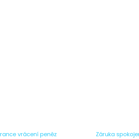
O
v
l
á
rance vrácení peněz
Záruka spokoje
d