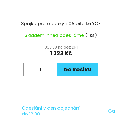
Spojka pro modely 50A pitbike YCF
Skladem ihned odesíláme
(1 ks)
1 093,39 Kč bez DPH
1 323 Kč
DO KOŠÍKU
Odeslání v den objednání
Ga
do 12:00