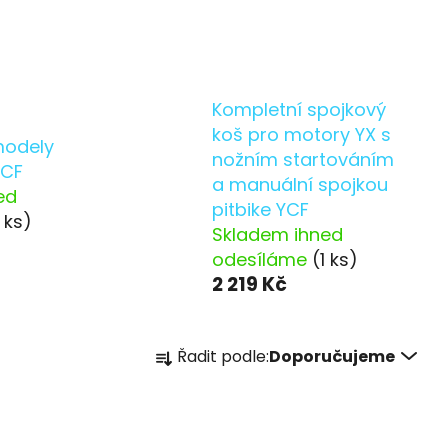
Kompletní spojkový
koš pro motory YX s
modely
nožním startováním
YCF
a manuální spojkou
ed
pitbike YCF
1 ks)
Skladem ihned
odesíláme
(1 ks)
2 219 Kč
Ř
Řadit podle:
Doporučujeme
a
z
e
n