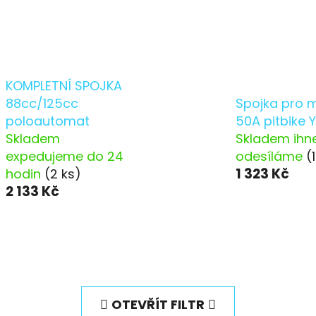
KOMPLETNÍ SPOJKA
88cc/125cc
Spojka pro 
poloautomat
50A pitbike 
Skladem
Skladem ihn
expedujeme do 24
odesíláme
(
1 323 Kč
hodin
(2 ks)
2 133 Kč
OTEVŘÍT FILTR