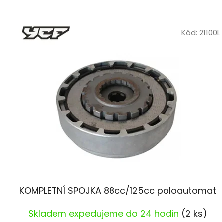
V
ý
Kód:
21100L
p
i
s
p
r
o
d
u
k
t
ů
KOMPLETNÍ SPOJKA 88cc/125cc poloautomat
Skladem expedujeme do 24 hodin
(2 ks)