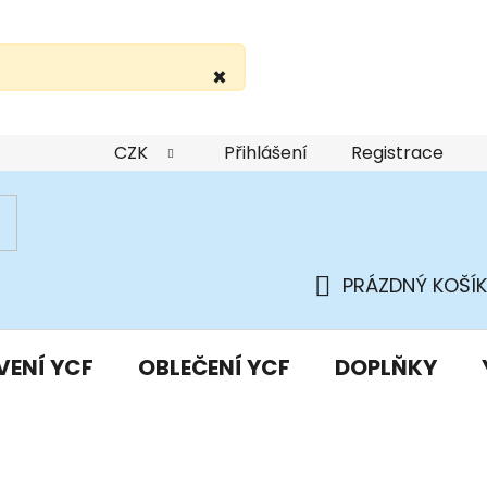
×
žití webu
Podmínky ochrany osobních údajů
Do
CZK
Přihlášení
Registrace
PRÁZDNÝ KOŠÍK
NÁKUPNÍ
KOŠÍK
VENÍ YCF
OBLEČENÍ YCF
DOPLŇKY