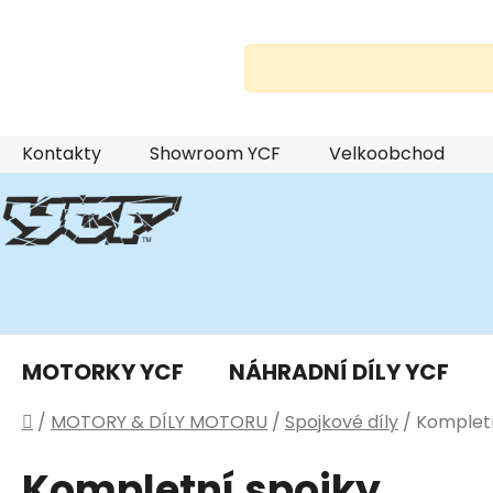
Přejít
Kontakty
Showroom YCF
Velkoobchod
na
obsah
MOTORKY YCF
NÁHRADNÍ DÍLY YCF
Domů
/
MOTORY & DÍLY MOTORU
/
Spojkové díly
/
Kompletn
Kompletní spojky