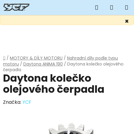
Hledat
NÁKUP
KOŠÍK
×
Přejít
na
obsah
Domů
/
MOTORY & DÍLY MOTORU
/
Nahradní díly podle typu
motoru
/
Daytona ANIMA 190
/
Daytona kolečko olejového
čerpadla
Daytona kolečko
olejového čerpadla
Značka:
YCF