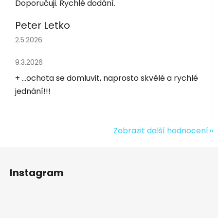
Doporučuji. Rychlé dodání.
Peter Letko
Hodnocení obchodu je 5 z 5 hvězdiček.
2.5.2026
Hodnocení obchodu je 5 z 5 hvězdiček.
9.3.2026
+ ...ochota se domluvit, naprosto skvělé a rychlé
jednání!!!
Zobrazit další hodnocení
Z
á
Instagram
p
a
t
í