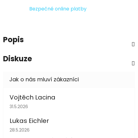
Bezpečné online platby
Popis
Diskuze
Vojtěch Lacina
Hodnocení obchodu je 5 z 5 hvězdiček.
31.5.2026
Lukas Eichler
Hodnocení obchodu je 5 z 5 hvězdiček.
28.5.2026