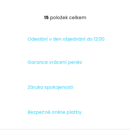
15
položek celkem
O
v
l
á
Odeslání v den objednání do 12:00
d
a
c
Garance vrácení peněz
í
p
r
v
Záruka spokojenosti
k
y
v
ý
Bezpečné online platby
p
i
s