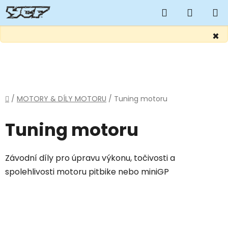
Hledat
NÁKUP
KOŠÍK
×
Přejít
na
obsah
Domů
/
MOTORY & DÍLY MOTORU
/
Tuning motoru
Tuning motoru
Závodní díly pro úpravu výkonu, točivosti a
spolehlivosti motoru pitbike nebo miniGP