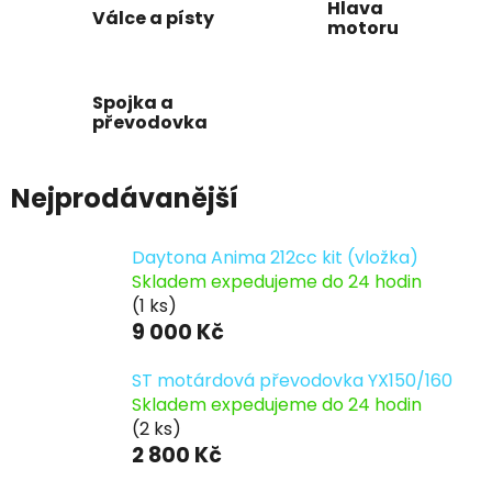
Hlava
Válce a písty
motoru
Spojka a
převodovka
Nejprodávanější
Daytona Anima 212cc kit (vložka)
Skladem expedujeme do 24 hodin
(1 ks)
9 000 Kč
ST motárdová převodovka YX150/160
Skladem expedujeme do 24 hodin
(2 ks)
2 800 Kč