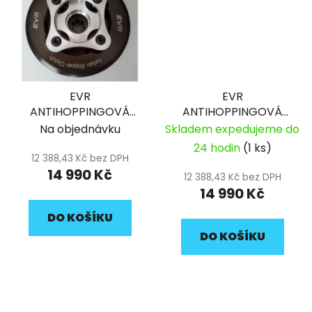
EVR
EVR
ANTIHOPPINGOVÁ
ANTIHOPPINGOVÁ
SPOJKA ZS/DT 190
SPOJKA ZS155
Na objednávku
Skladem expedujeme do
24 hodin
(1 ks)
12 388,43 Kč bez DPH
14 990 Kč
12 388,43 Kč bez DPH
14 990 Kč
DO KOŠÍKU
DO KOŠÍKU