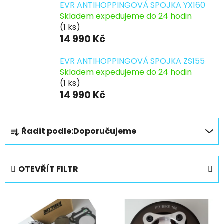
EVR ANTIHOPPINGOVÁ SPOJKA YX160
Skladem expedujeme do 24 hodin
(1 ks)
14 990 Kč
EVR ANTIHOPPINGOVÁ SPOJKA ZS155
Skladem expedujeme do 24 hodin
(1 ks)
14 990 Kč
Ř
Řadit podle:
Doporučujeme
a
z
e
OTEVŘÍT FILTR
n
í
V
p
ý
r