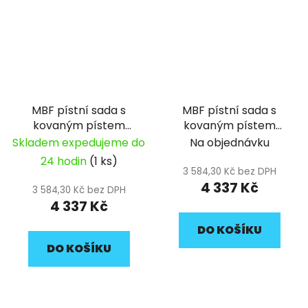
MBF pístní sada s
MBF pístní sada s
kovaným pístem
kovaným pístem
62mm HC ZS190
66mm DT212 4V
Skladem expedujeme do
Na objednávku
24 hodin
(1 ks)
3 584,30 Kč bez DPH
4 337 Kč
3 584,30 Kč bez DPH
4 337 Kč
DO KOŠÍKU
DO KOŠÍKU