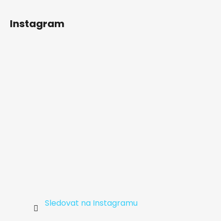
Z
u
á
Instagram
p
a
t
í
Sledovat na Instagramu