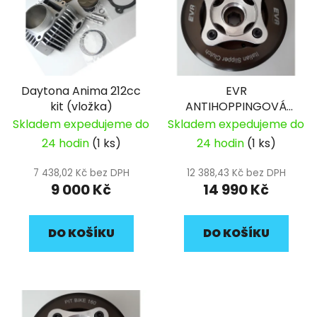
p
o
i
d
s
u
p
k
r
t
Daytona Anima 212cc
EVR
o
ů
kit (vložka)
ANTIHOPPINGOVÁ
d
SPOJKA YX160
Skladem expedujeme do
Skladem expedujeme do
u
24 hodin
(1 ks)
24 hodin
(1 ks)
k
t
7 438,02 Kč bez DPH
12 388,43 Kč bez DPH
ů
9 000 Kč
14 990 Kč
DO KOŠÍKU
DO KOŠÍKU