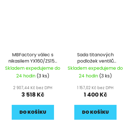
MBFactory válec s
Sada titanových
nikasilem YX160/ZS155
podložek ventilů
62mm
YX/ZS
Skladem expedujeme do
Skladem expedujeme do
24 hodin
(3 ks)
24 hodin
(3 ks)
2 907,44 Kč bez DPH
1 157,02 Kč bez DPH
3 518 Kč
1 400 Kč
DO KOŠÍKU
DO KOŠÍKU