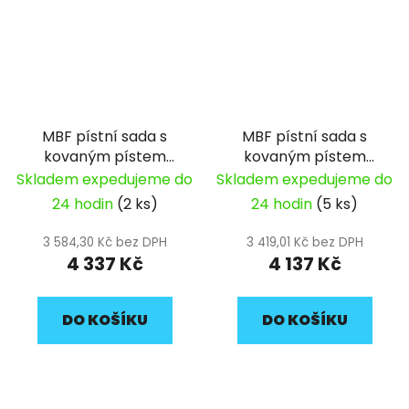
MBF pístní sada s
MBF pístní sada s
kovaným pístem
kovaným pístem
62mm HC DT190 4V
62mm HC YX / ZS
Skladem expedujeme do
Skladem expedujeme do
150/155/160 2V
24 hodin
(2 ks)
24 hodin
(5 ks)
3 584,30 Kč bez DPH
3 419,01 Kč bez DPH
4 337 Kč
4 137 Kč
DO KOŠÍKU
DO KOŠÍKU