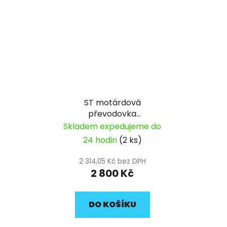
ST motárdová
převodovka
YX150/160
Skladem expedujeme do
24 hodin
(2 ks)
2 314,05 Kč bez DPH
2 800 Kč
DO KOŠÍKU