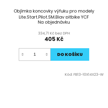
Objímka koncovky výfuku pro modely
Lite,Start,Pilot,SM,Bigy pitbike YCF
Na objednávku
334,71 Kč bez DPH
405 Kč
DO KOŠÍKU
Kód:
FB13-10X14X23-W