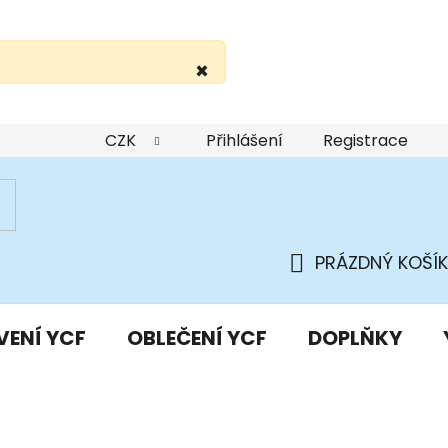
×
žití webu
Podmínky ochrany osobních údajů
Do
CZK
Přihlášení
Registrace
PRÁZDNÝ KOŠÍK
NÁKUPNÍ
KOŠÍK
VENÍ YCF
OBLEČENÍ YCF
DOPLŇKY