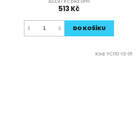
423,97 Kč bez DPH
513 Kč
DO KOŠÍKU
Kód:
YC110-13-01