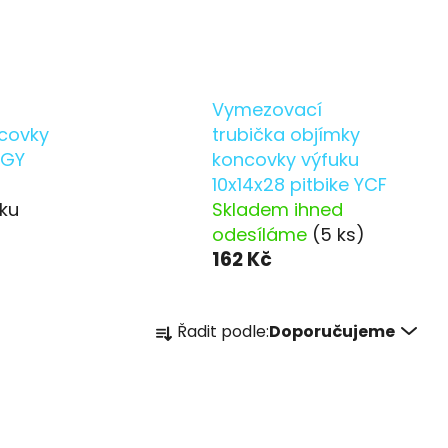
Vymezovací
covky
trubička objímky
IGY
koncovky výfuku
10x14x28 pitbike YCF
ku
Skladem ihned
odesíláme
(5 ks)
162 Kč
Ř
Řadit podle:
Doporučujeme
a
z
e
n
í