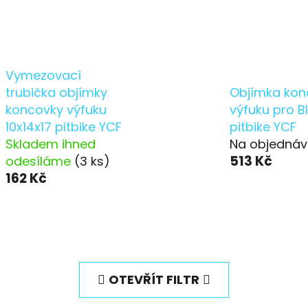
Vymezovací
trubička objímky
Objímka kon
koncovky výfuku
výfuku pro B
10x14x17 pitbike YCF
pitbike YCF
Skladem ihned
Na objednáv
513 Kč
odesíláme
(3 ks)
162 Kč
OTEVŘÍT FILTR