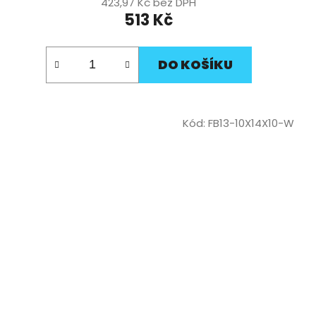
423,97 Kč bez DPH
513 Kč
DO KOŠÍKU
Kód:
FB13-10X14X10-W