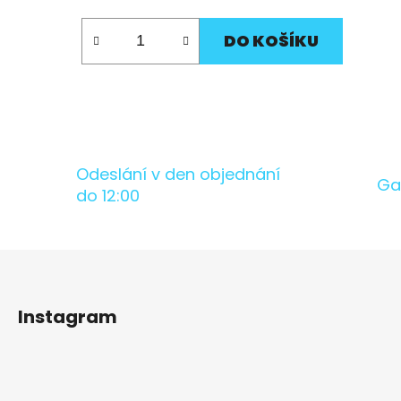
DO KOŠÍKU
Odeslání v den objednání
Ga
do 12:00
Z
á
Instagram
p
a
t
í