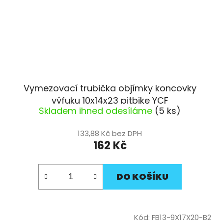
Vymezovací trubička objímky koncovky
výfuku 10x14x23 pitbike YCF
Skladem ihned odesíláme
(5 ks)
133,88 Kč bez DPH
162 Kč
DO KOŠÍKU
Kód:
FB13-9X17X20-B2