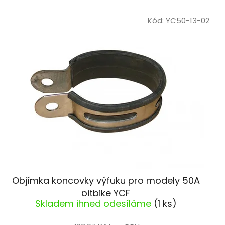
p
Kód:
YC50-13-02
r
o
d
u
k
t
ů
Objímka koncovky výfuku pro modely 50A
pitbike YCF
Skladem ihned odesíláme
(1 ks)