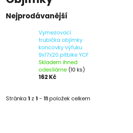
Nejprodávanější
Vymezovací
trubička objímky
koncovky výfuku
9x17x20 pitbike YCF
Skladem ihned
odesíláme
(10 ks)
162 Kč
Stránka
1
z
1
-
11
položek celkem