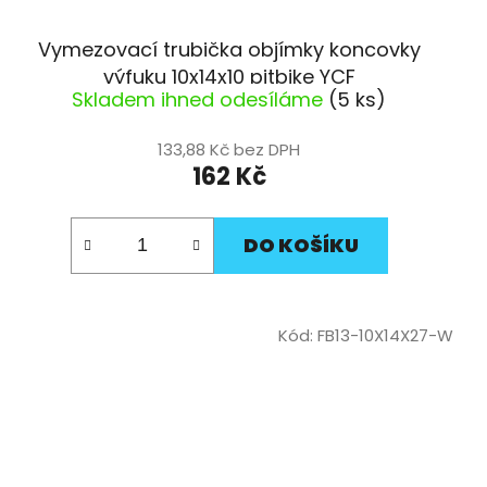
Vymezovací trubička objímky koncovky
výfuku 10x14x10 pitbike YCF
Skladem ihned odesíláme
(5 ks)
133,88 Kč bez DPH
162 Kč
DO KOŠÍKU
Kód:
FB13-10X14X27-W