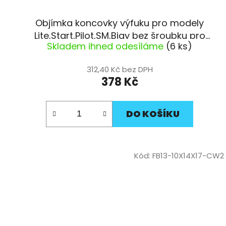
Objímka koncovky výfuku pro modely
Lite,Start,Pilot,SM,Bigy bez šroubku pro
Skladem ihned odesíláme
(6 ks)
uchycení pitbike YCF
312,40 Kč bez DPH
378 Kč
DO KOŠÍKU
Kód:
FB13-10X14X17-CW2