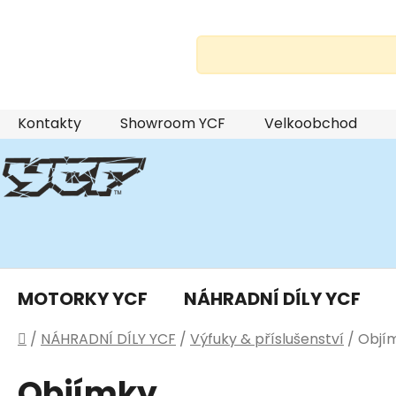
Přejít
Kontakty
Showroom YCF
Velkoobchod
na
obsah
MOTORKY YCF
NÁHRADNÍ DÍLY YCF
Domů
/
NÁHRADNÍ DÍLY YCF
/
Výfuky & příslušenství
/
Objí
Objímky