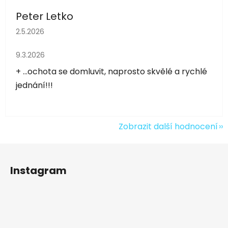
Peter Letko
Hodnocení obchodu je 5 z 5 hvězdiček.
2.5.2026
Hodnocení obchodu je 5 z 5 hvězdiček.
9.3.2026
+ ...ochota se domluvit, naprosto skvělé a rychlé
jednání!!!
Zobrazit další hodnocení
Z
á
Instagram
p
a
t
í