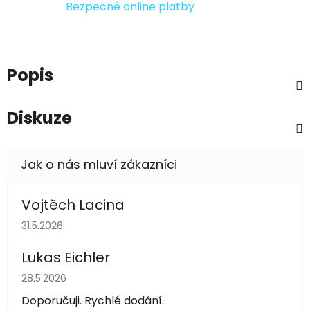
Bezpečné online platby
Popis
Diskuze
Vojtěch Lacina
Hodnocení obchodu je 5 z 5 hvězdiček.
31.5.2026
Lukas Eichler
Hodnocení obchodu je 5 z 5 hvězdiček.
28.5.2026
Doporučuji. Rychlé dodání.