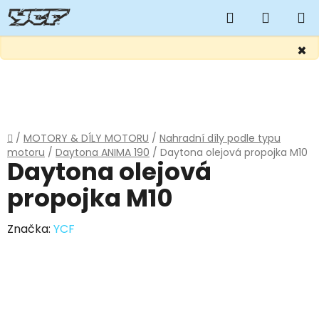
Hledat
NÁKUP
KOŠÍK
×
Přejít
na
obsah
Domů
/
MOTORY & DÍLY MOTORU
/
Nahradní díly podle typu
motoru
/
Daytona ANIMA 190
/
Daytona olejová propojka M10
Daytona olejová
propojka M10
Značka:
YCF