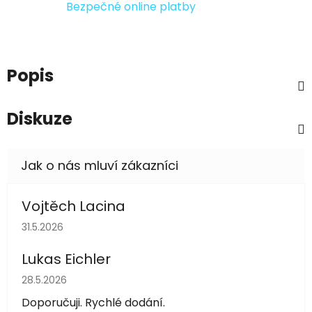
Bezpečné online platby
Popis
Diskuze
Vojtěch Lacina
Hodnocení obchodu je 5 z 5 hvězdiček.
31.5.2026
Lukas Eichler
Hodnocení obchodu je 5 z 5 hvězdiček.
28.5.2026
Doporučuji. Rychlé dodání.