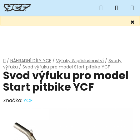
Hledat
NÁKUP
KOŠÍK
×
Přejít
na
obsah
Domů
/
NÁHRADNÍ DÍLY YCF
/
Výfuky & příslušenství
/
Svody
výfuku
/
Svod výfuku pro model Start pitbike YCF
Svod výfuku pro model
Start pitbike YCF
Značka:
YCF