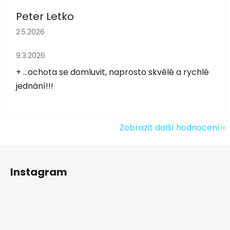
Peter Letko
Hodnocení obchodu je 5 z 5 hvězdiček.
2.5.2026
Hodnocení obchodu je 5 z 5 hvězdiček.
9.3.2026
+ ...ochota se domluvit, naprosto skvělé a rychlé
jednání!!!
Zobrazit další hodnocení
Z
á
Instagram
p
a
t
í