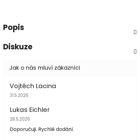
Popis
Diskuze
Vojtěch Lacina
Hodnocení obchodu je 5 z 5 hvězdiček.
31.5.2026
Lukas Eichler
Hodnocení obchodu je 5 z 5 hvězdiček.
28.5.2026
Doporučuji. Rychlé dodání.