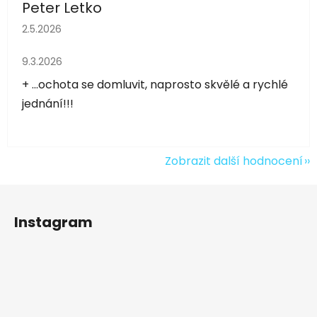
Peter Letko
Hodnocení obchodu je 5 z 5 hvězdiček.
2.5.2026
Hodnocení obchodu je 5 z 5 hvězdiček.
9.3.2026
+ ...ochota se domluvit, naprosto skvělé a rychlé
jednání!!!
Zobrazit další hodnocení
Z
á
Instagram
p
a
t
í