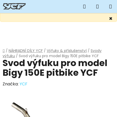
Hledat
NÁKUP
KOŠÍK
×
Přejít
na
obsah
Domů
/
NÁHRADNÍ DÍLY YCF
/
Výfuky & příslušenství
/
Svody
výfuku
/
Svod výfuku pro model Bigy 150E pitbike YCF
Svod výfuku pro model
Bigy 150E pitbike YCF
Značka:
YCF