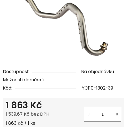
Dostupnost
Na objednávku
Možnosti doručení
Kód:
YC110-1302-39
1 863 Kč
1 539,67 Kč bez DPH
Měrná cena:
1 863 Kč / 1 ks