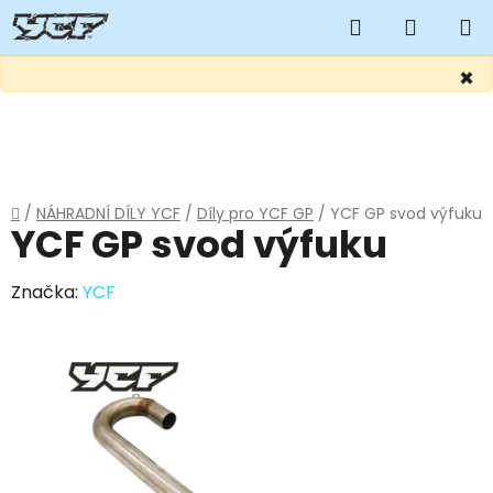
Hledat
NÁKUP
KOŠÍK
×
Přejít
na
obsah
Domů
/
NÁHRADNÍ DÍLY YCF
/
Díly pro YCF GP
/
YCF GP svod výfuku
YCF GP svod výfuku
Značka:
YCF