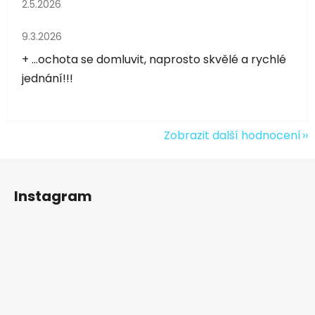
Hodnocení obchodu je 5 z 5 hvězdiček.
2.5.2026
Hodnocení obchodu je 5 z 5 hvězdiček.
9.3.2026
+ ...ochota se domluvit, naprosto skvělé a rychlé
jednání!!!
Zobrazit další hodnocení
Z
á
Instagram
p
a
t
í