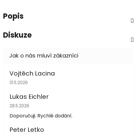
Popis
Diskuze
Vojtěch Lacina
Hodnocení obchodu je 5 z 5 hvězdiček.
31.5.2026
Lukas Eichler
Hodnocení obchodu je 5 z 5 hvězdiček.
28.5.2026
Doporučuji. Rychlé dodání.
Peter Letko