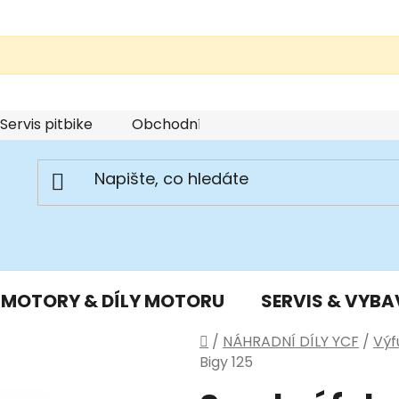
Servis pitbike
Obchodní podmínky
Podmínky u
MOTORY & DÍLY MOTORU
SERVIS & VYBA
Domů
/
NÁHRADNÍ DÍLY YCF
/
Výf
Bigy 125