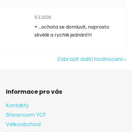
Hodnocení obchodu je 5 z 5 hvězdiček.
9.3.2026
5 hvězdiček.
+ ...ochota se domluvit, naprosto
skvělé a rychlé jednání!!!
Zobrazit další hodnocení
Informace pro vás
Kontakty
Showroom YCF
Velkoobchod