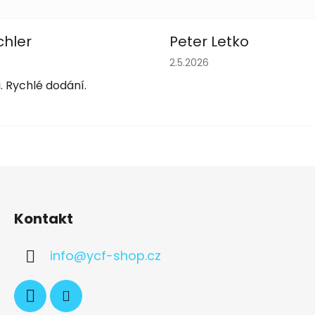
chler
Peter Letko
obchodu je 5 z 5 hvězdiček.
Hodnocení obchodu je 5 z 
2.5.2026
. Rychlé dodání.
Kontakt
info
@
ycf-shop.cz