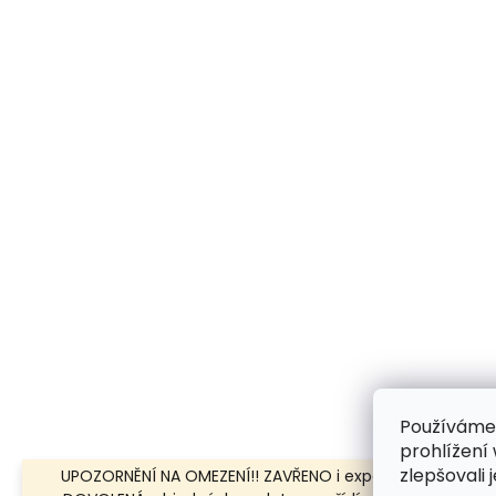
Používáme
prohlížení
zlepšovali 
UPOZORNĚNÍ NA OMEZENÍ!! ZAVŘENO i expedice | 31.7.-8.8.