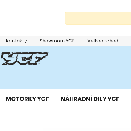
Přejít
Kontakty
Showroom YCF
Velkoobchod
na
obsah
MOTORKY YCF
NÁHRADNÍ DÍLY YCF