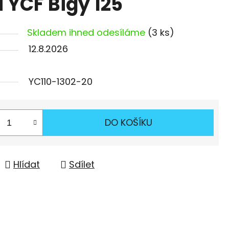
 YCF Bigy 125
Skladem ihned odesíláme
(3 ks)
12.8.2026
YC110-1302-20
DO KOŠÍKU
Hlídat
Sdílet