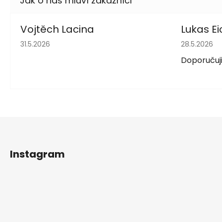
Vojtěch Lacina
Lukas Ei
Hodnocení obchodu je 5 z 5 hvězdiček.
Hodnocení 
31.5.2026
28.5.2026
Doporučuji
Z
á
Instagram
p
a
t
í