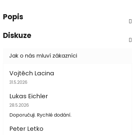
Popis
Diskuze
Vojtěch Lacina
Hodnocení obchodu je 5 z 5 hvězdiček.
31.5.2026
Lukas Eichler
Hodnocení obchodu je 5 z 5 hvězdiček.
28.5.2026
Doporučuji. Rychlé dodání.
Peter Letko