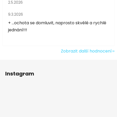
Hodnocení obchodu je 5 z 5 hvězdiček.
2.5.2026
Hodnocení obchodu je 5 z 5 hvězdiček.
9.3.2026
+ ...ochota se domluvit, naprosto skvělé a rychlé
jednání!!!
Zobrazit další hodnocení
Z
á
Instagram
p
a
t
í