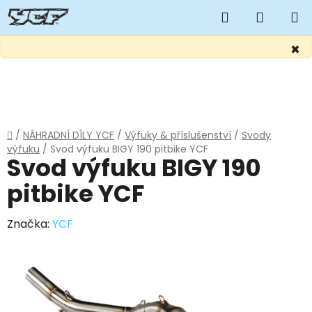
Hledat
NÁKUP
KOŠÍK
×
Přejít
na
obsah
Domů
/
NÁHRADNÍ DÍLY YCF
/
Výfuky & příslušenství
/
Svody
výfuku
/
Svod výfuku BIGY 190 pitbike YCF
Svod výfuku BIGY 190
pitbike YCF
Značka:
YCF