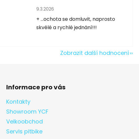
Hodnocení obchodu je 5 z 5 hvězdiček.
9.3.2026
5 hvězdiček.
+ ...ochota se domluvit, naprosto
skvělé a rychlé jednání!!!
Zobrazit další hodnocení
Informace pro vás
Kontakty
Showroom YCF
Velkoobchod
Servis pitbike