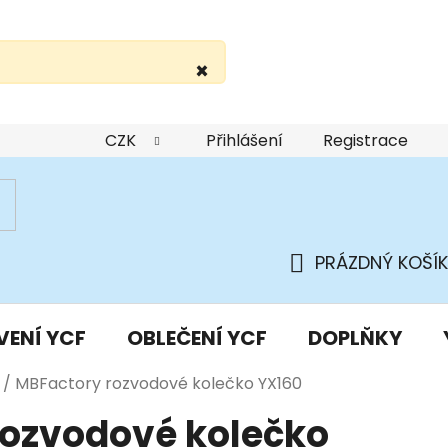
×
žití webu
Podmínky ochrany osobních údajů
Do
CZK
Přihlášení
Registrace
PRÁZDNÝ KOŠÍK
NÁKUPNÍ
KOŠÍK
VENÍ YCF
OBLEČENÍ YCF
DOPLŇKY
/
MBFactory rozvodové kolečko YX160
rozvodové kolečko