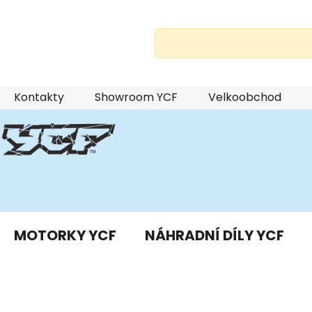
Přejít
Kontakty
Showroom YCF
Velkoobchod
na
obsah
MOTORKY YCF
NÁHRADNÍ DÍLY YCF