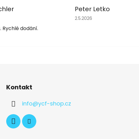
chler
Peter Letko
obchodu je 5 z 5 hvězdiček.
Hodnocení obchodu je 5 z 
2.5.2026
. Rychlé dodání.
Kontakt
info
@
ycf-shop.cz