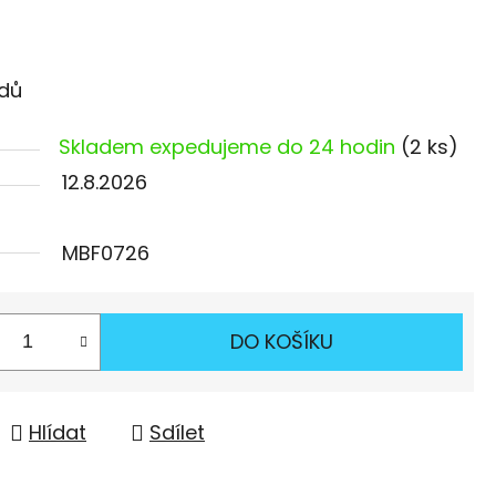
odů
Skladem expedujeme do 24 hodin
(2 ks)
12.8.2026
MBF0726
DO KOŠÍKU
Hlídat
Sdílet