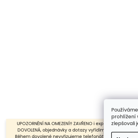
Používáme
prohlížení
zlepšovali 
UPOZORNĚNÍ NA OMEZENÍ!! ZAVŘENO i expedice | 31.7.-8.8.
DOVOLENÁ, objednávky a dotazy vyřídíme po dovolené.
Během dovolené nevyřizujeme telefonáty!!! | Ostatní dn