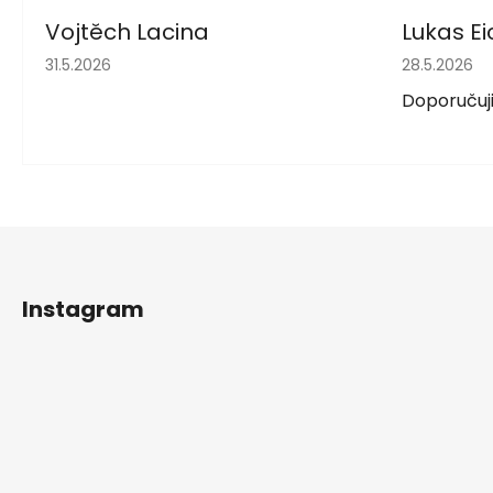
Vojtěch Lacina
Lukas Ei
Hodnocení obchodu je 5 z 5 hvězdiček.
Hodnocení 
31.5.2026
28.5.2026
Doporučuji
Z
á
Instagram
p
a
t
í