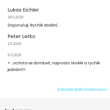
Lukas Eichler
Hodnocení obchodu je 5 z 5 hvězdiček.
28.5.2026
Doporučuji. Rychlé dodání.
Peter Letko
Hodnocení obchodu je 5 z 5 hvězdiček.
2.5.2026
Hodnocení obchodu je 5 z 5 hvězdiček.
9.3.2026
+ ...ochota se domluvit, naprosto skvělé a rychlé
jednání!!!
Zobrazit další hodnocení
Z
á