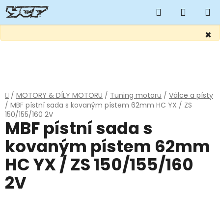
Hledat
NÁKUP
KOŠÍK
×
Přejít
na
obsah
Domů
/
MOTORY & DÍLY MOTORU
/
Tuning motoru
/
Válce a písty
/
MBF pístní sada s kovaným pístem 62mm HC YX / ZS
150/155/160 2V
MBF pístní sada s
kovaným pístem 62mm
HC YX / ZS 150/155/160
2V