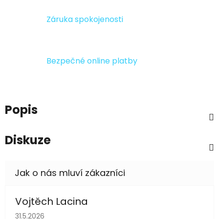
Záruka spokojenosti
Bezpečné online platby
Popis
Diskuze
Vojtěch Lacina
Hodnocení obchodu je 5 z 5 hvězdiček.
31.5.2026