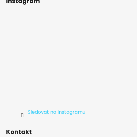
Instagram
p
a
t
í
Sledovat na Instagramu
Kontakt