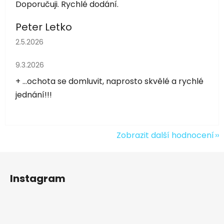
Doporučuji. Rychlé dodání.
Peter Letko
Hodnocení obchodu je 5 z 5 hvězdiček.
2.5.2026
Hodnocení obchodu je 5 z 5 hvězdiček.
9.3.2026
+ ...ochota se domluvit, naprosto skvělé a rychlé
jednání!!!
Zobrazit další hodnocení
Z
á
Instagram
p
a
t
í