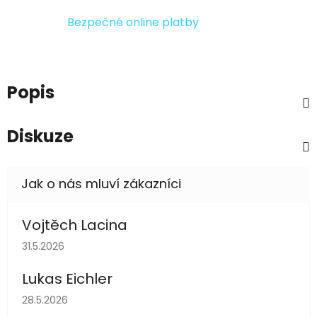
Bezpečné online platby
Popis
Diskuze
Vojtěch Lacina
Hodnocení obchodu je 5 z 5 hvězdiček.
31.5.2026
Lukas Eichler
Hodnocení obchodu je 5 z 5 hvězdiček.
28.5.2026