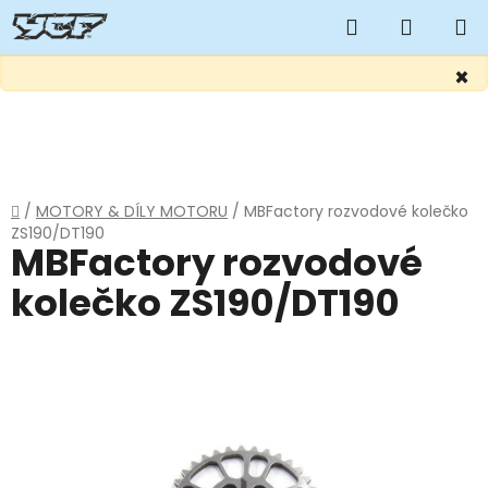
Hledat
NÁKUP
KOŠÍK
×
Přejít
na
obsah
Domů
/
MOTORY & DÍLY MOTORU
/
MBFactory rozvodové kolečko
ZS190/DT190
MBFactory rozvodové
kolečko ZS190/DT190