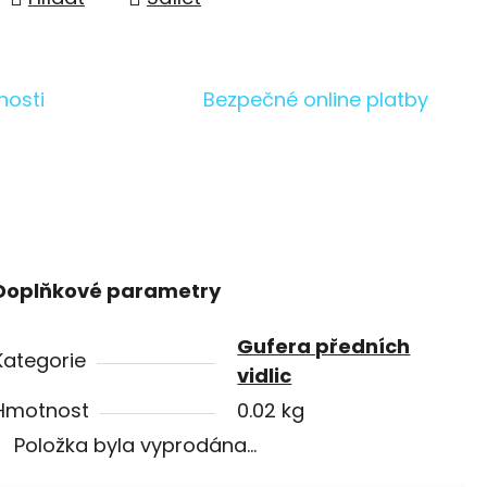
nosti
Bezpečné online platby
Doplňkové parametry
Gufera předních
Kategorie
vidlic
Hmotnost
0.02 kg
Položka byla vyprodána…