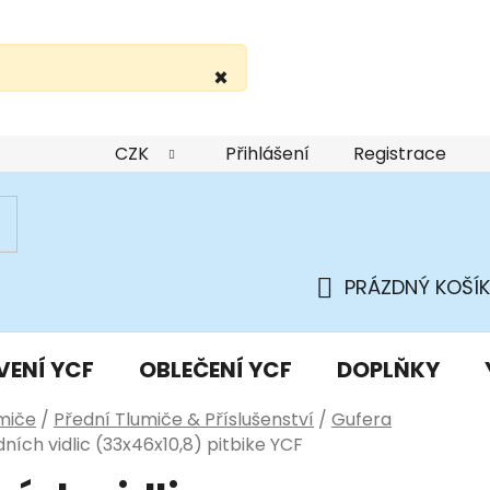
×
žití webu
Podmínky ochrany osobních údajů
Do
CZK
Přihlášení
Registrace
PRÁZDNÝ KOŠÍK
NÁKUPNÍ
KOŠÍK
VENÍ YCF
OBLEČENÍ YCF
DOPLŇKY
miče
/
Přední Tlumiče & Příslušenství
/
Gufera
ních vidlic (33x46x10,8) pitbike YCF