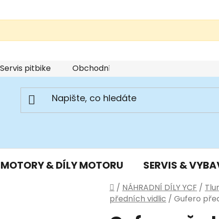
Servis pitbike
Obchodní podmínky
Podmínky u
MOTORY & DÍLY MOTORU
SERVIS & VYBA
Domů
/
NÁHRADNÍ DÍLY YCF
/
Tlu
předních vidlic
/
Gufero před