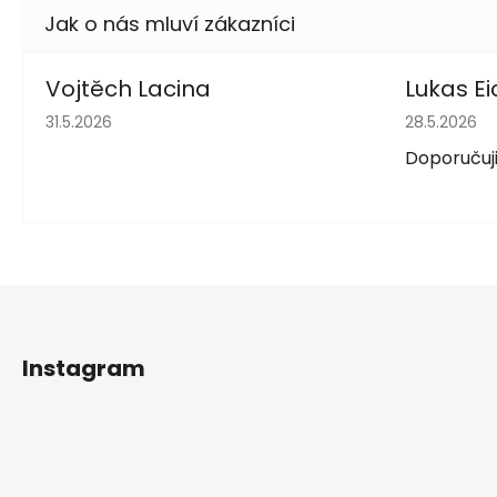
Vojtěch Lacina
Lukas Ei
Hodnocení obchodu je 5 z 5 hvězdiček.
Hodnocení 
31.5.2026
28.5.2026
Doporučuji
Z
á
Instagram
p
a
t
í