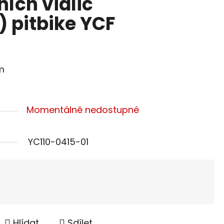
ích vidlic
) pitbike YCF
mm
Momentálně nedostupné
YC110-0415-01
Hlídat
Sdílet