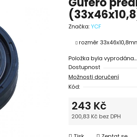
Gufero předn
(33x46x10,8
Značka:
YCF
rozměr 33x46x10,8
Položka byla vyprodána…
Dostupnost
Možnosti doručení
Kód:
243 Kč
200,83 Kč bez DPH
Měrná cena:
Tisk
Zeptat se