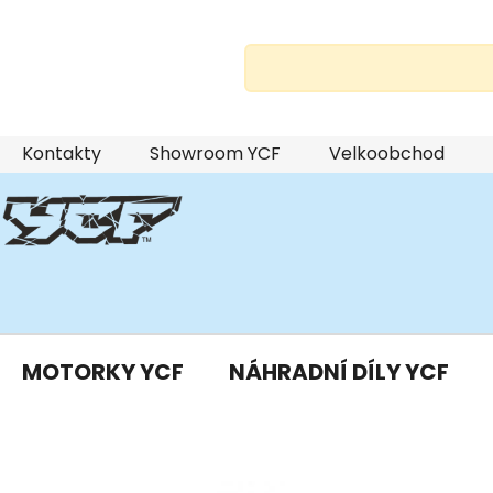
Přejít
Kontakty
Showroom YCF
Velkoobchod
na
obsah
MOTORKY YCF
NÁHRADNÍ DÍLY YCF