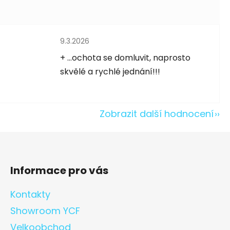
Hodnocení obchodu je 5 z 5 hvězdiček.
9.3.2026
5 hvězdiček.
+ ...ochota se domluvit, naprosto
skvělé a rychlé jednání!!!
Zobrazit další hodnocení
Informace pro vás
Kontakty
Showroom YCF
Velkoobchod