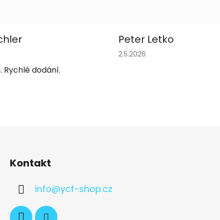
chler
Peter Letko
obchodu je 5 z 5 hvězdiček.
Hodnocení obchodu je 5 z 
2.5.2026
. Rychlé dodání.
Kontakt
info
@
ycf-shop.cz