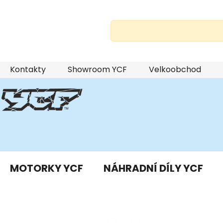
Přejít
Kontakty
Showroom YCF
Velkoobchod
na
obsah
MOTORKY YCF
NÁHRADNÍ DÍLY YCF