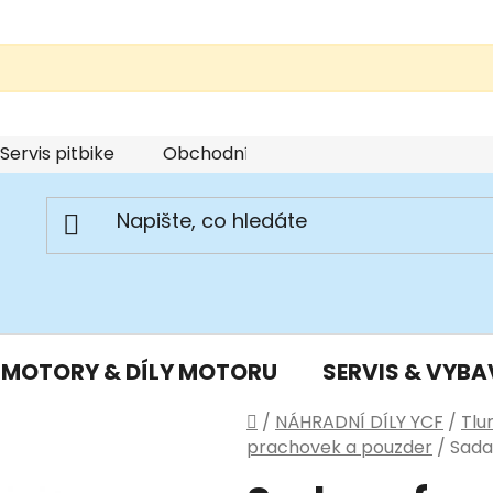
Servis pitbike
Obchodní podmínky
Podmínky u
MOTORY & DÍLY MOTORU
SERVIS & VYBA
Domů
/
NÁHRADNÍ DÍLY YCF
/
Tlu
prachovek a pouzder
/
Sada