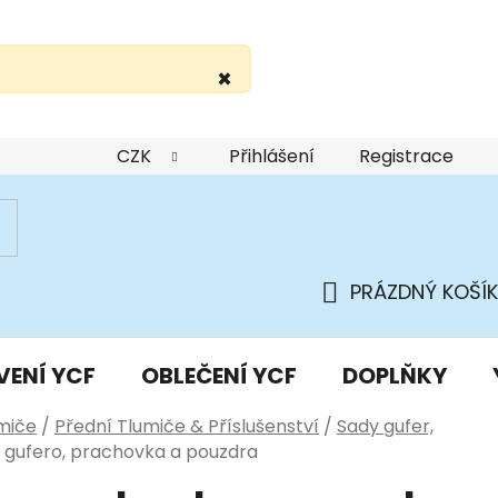
×
žití webu
Podmínky ochrany osobních údajů
Do
CZK
Přihlášení
Registrace
PRÁZDNÝ KOŠÍK
NÁKUPNÍ
KOŠÍK
VENÍ YCF
OBLEČENÍ YCF
DOPLŇKY
miče
/
Přední Tlumiče & Příslušenství
/
Sady gufer,
 gufero, prachovka a pouzdra