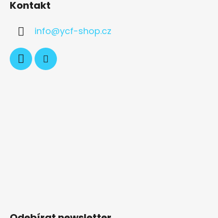
Kontakt
info
@
ycf-shop.cz
Odebírat newsletter