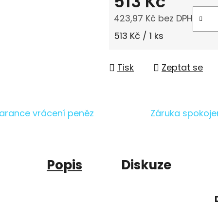
513 Kč
423,97 Kč bez DPH
Měrná cena:
513 Kč / 1 ks
Tisk
Zeptat se
arance vrácení peněz
Záruka spokoje
Popis
Diskuze