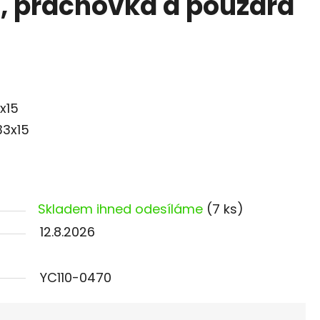
, prachovka a pouzdra
x15
33x15
Skladem ihned odesíláme
(7 ks)
12.8.2026
YC110-0470