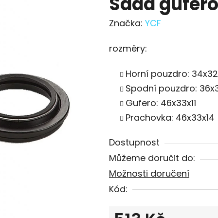
Sada gufero
Značka:
YCF
rozměry:
Horní pouzdro: 34x32
Spodní pouzdro: 36x
Gufero: 46x33x11
Prachovka: 46x33x14
Dostupnost
Můžeme doručit do:
Možnosti doručení
Kód: