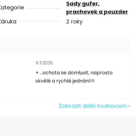
Sady gufer,
Kategorie
prachovek a pouzder
Záruka
2 roky
Hodnocení obchodu je 5 z 5 hvězdiček.
9.3.2026
5 hvězdiček.
+ ...ochota se domluvit, naprosto
skvělé a rychlé jednání!!!
Zobrazit další hodnocení