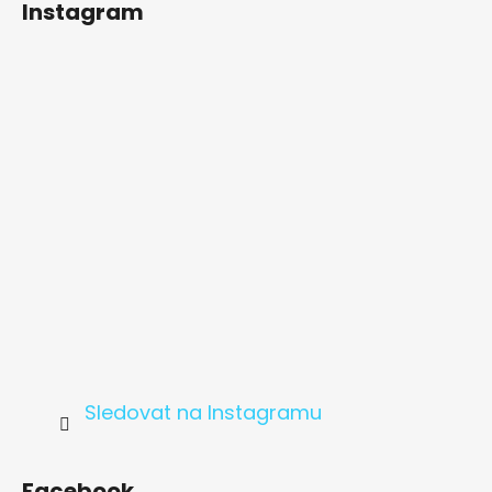
Instagram
p
a
t
í
Sledovat na Instagramu
Facebook