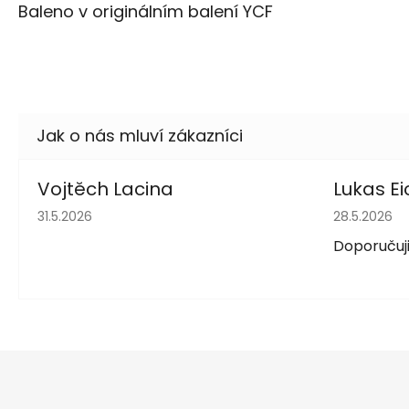
Baleno v originálním balení YCF
Vojtěch Lacina
Lukas Ei
Hodnocení obchodu je 5 z 5 hvězdiček.
Hodnocení 
31.5.2026
28.5.2026
Doporučuji
Z
á