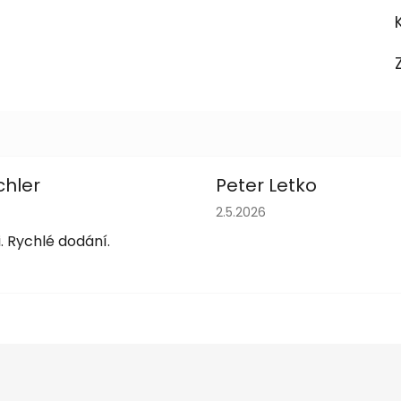
chler
Peter Letko
obchodu je 5 z 5 hvězdiček.
Hodnocení obchodu je 5 z 
2.5.2026
. Rychlé dodání.